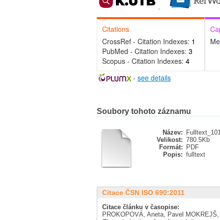
Citations
Ca
CrossRef - Citation Indexes:
1
Me
PubMed - Citation Indexes:
3
Scopus - Citation Indexes:
4
-
see details
Soubory tohoto záznamu
Název:
Fulltext_10
Velikost:
780.5Kb
Formát:
PDF
Popis:
fulltext
Citace ČSN ISO 690:2011
Citace článku v časopise:
PROKOPOVÁ, Aneta, Pavel MOKREJŠ, 