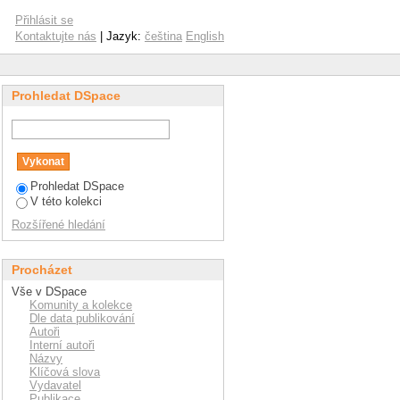
hnological method for
Přihlásit se
Kontaktujte nás
| Jazyk:
čeština
English
Prohledat DSpace
Prohledat DSpace
V této kolekci
Rozšířené hledání
Procházet
Vše v DSpace
Komunity a kolekce
Dle data publikování
Autoři
Interní autoři
Názvy
Klíčová slova
Vydavatel
Publikace