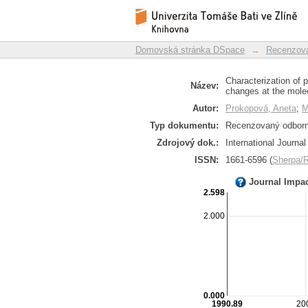
Characterization of 
Repozitář DSpace/Manakin
targeted changes at t
Domovská stránka DSpace
→
Recenzova
Characterization of 
Název:
changes at the molec
Autor:
Prokopová, Aneta
;
M
Typ dokumentu:
Recenzovaný odborný
Zdrojový dok.:
International Journa
ISSN:
1661-6596 (
Sherpa
Journal Impa
2.598
2.000
0.000
1990.89
20