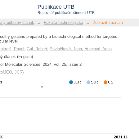
poultry gelatins prepared by a biotec
Publikace UTB
he molecular level
Repozitář publikační činnosti UTB
ný odborný článek
→
Fakulta technologická
→
Zobrazit záznam
poultry gelatins prepared by a biotechnological method for targeted
ular level
okrejš, Pavel
;
Gál, Robert
;
Pavlačková, Jana
;
Hurajová, Anna
 článek (English)
l of Molecular Sciences. 2024, vol. 25, issue 2
/RoMEO
,
JCR
)
ct
JCR
SJR
CS
00
2031.11