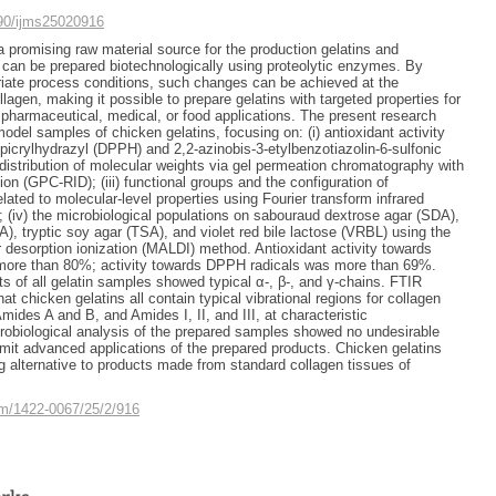
390/ijms25020916
a promising raw material source for the production gelatins and
can be prepared biotechnologically using proteolytic enzymes. By
iate process conditions, such changes can be achieved at the
llagen, making it possible to prepare gelatins with targeted properties for
harmaceutical, medical, or food applications. The present research
odel samples of chicken gelatins, focusing on: (i) antioxidant activity
-picrylhydrazyl (DPPH) and 2,2-azinobis-3-etylbenzotiazolin-6-sulfonic
e distribution of molecular weights via gel permeation chromatography with
ion (GPC-RID); (iii) functional groups and the configuration of
lated to molecular-level properties using Fourier transform infrared
 (iv) the microbiological populations on sabouraud dextrose agar (SDA),
A), tryptic soy agar (TSA), and violet red bile lactose (VRBL) using the
r desorption ionization (MALDI) method. Antioxidant activity towards
ore than 80%; activity towards DPPH radicals was more than 69%.
s of all gelatin samples showed typical α-, β-, and γ-chains. FTIR
at chicken gelatins all contain typical vibrational regions for collagen
mides A and B, and Amides I, II, and III, at characteristic
obiological analysis of the prepared samples showed no undesirable
limit advanced applications of the prepared products. Chicken gelatins
g alternative to products made from standard collagen tissues of
m/1422-0067/25/2/916