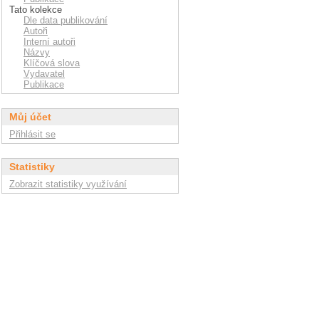
Tato kolekce
Dle data publikování
Autoři
Interní autoři
Názvy
Klíčová slova
Vydavatel
Publikace
Můj účet
Přihlásit se
Statistiky
Zobrazit statistiky využívání