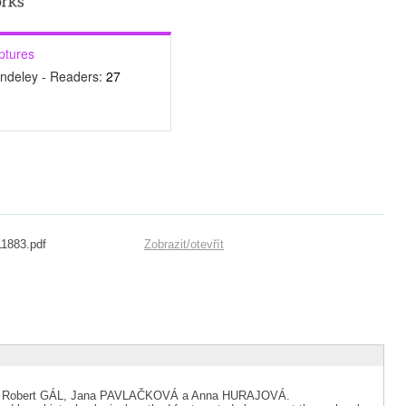
ptures
ndeley - Readers:
27
11883.pdf
Zobrazit/
otevřít
Robert GÁL, Jana PAVLAČKOVÁ a Anna HURAJOVÁ.