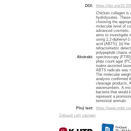
DOI:
https://doi.org/10.3
Chicken collagen is 
hydrolysates. These 
choosing the appropr
molecular level of co
advanced cosmetic, p
aims to investigate m
using 2,2-diphenyl-1
acid (ABTS); (ii) th
refractometric detect
polypeptide chains re
Abstrakt:
spectroscopy (FTIR);
plate count agar (PC
matrix-assisted lase
ABTS radicals was m
The molecular weight
analysis confirmed th
cleavage products, A
wavenumbers. A micr
bacteria that would 
represent a promisin
terrestrial animals.
Plný text:
https://www.mdpi.co
Zobrazit celý záznam