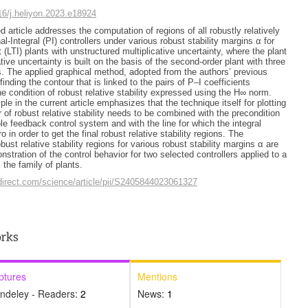
016/j.heliyon.2023.e18924
 article addresses the computation of regions of all robustly relatively
nal-Integral (PI) controllers under various robust stability margins α for
 (LTI) plants with unstructured multiplicative uncertainty, where the plant
tive uncertainty is built on the basis of the second-order plant with three
. The applied graphical method, adopted from the authors’ previous
finding the contour that is linked to the pairs of P–I coefficients
 the condition of robust relative stability expressed using the H∞ norm.
ple in the current article emphasizes that the technique itself for plotting
 of robust relative stability needs to be combined with the precondition
le feedback control system and with the line for which the integral
 in order to get the final robust relative stability regions. The
obust relative stability regions for various robust stability margins α are
stration of the control behavior for two selected controllers applied to a
the family of plants.
direct.com/science/article/pii/S2405844023061327
ptures
Mentions
ndeley - Readers:
2
News:
1