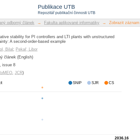
elative stability for PI controllers
Publikace UTB
cative uncertainty: A second-order-bas
Repozitář publikační činnosti UTB
ný odborný článek
→
Fakulta aplikované informatiky
→
Zobrazit záznam
ative stability for PI controllers and LTI plants with unstructured
tainty: A second-order-based example
l, Bilal
;
Pekař, Libor
 článek (English)
, issue 8
/RoMEO
,
JCR
)
ct
SNIP
SJR
CS
2036.16