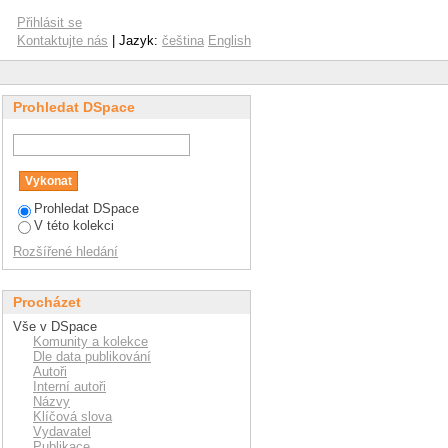
 and LTI plants with
Přihlásit se
ed example
Kontaktujte nás
| Jazyk:
čeština
English
Prohledat DSpace
Prohledat DSpace
V této kolekci
Rozšířené hledání
Procházet
Vše v DSpace
Komunity a kolekce
Dle data publikování
Autoři
Interní autoři
Názvy
Klíčová slova
Vydavatel
Publikace