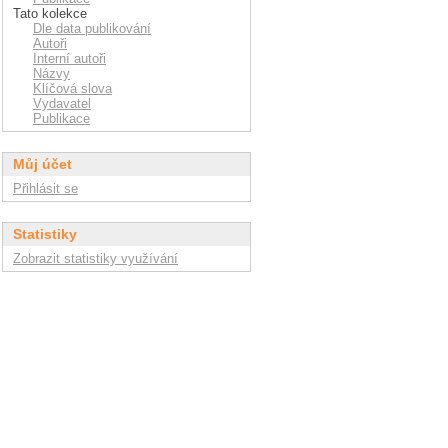
Tato kolekce
Dle data publikování
Autoři
Interní autoři
Názvy
Klíčová slova
Vydavatel
Publikace
Můj účet
Přihlásit se
Statistiky
Zobrazit statistiky využívání