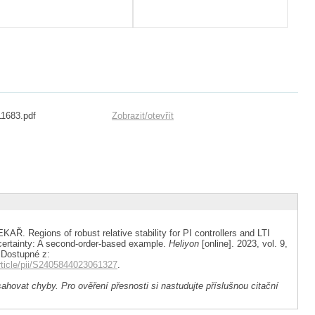
11683.pdf
Zobrazit/
otevřít
. Regions of robust relative stability for PI controllers and LTI
ncertainty: A second-order-based example.
Heliyon
[online]. 2023, vol. 9,
. Dostupné z:
rticle/pii/S2405844023061327
.
ahovat chyby. Pro ověření přesnosti si nastudujte příslušnou citační