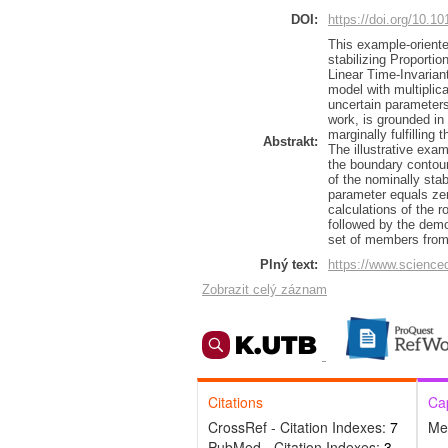
DOI:
https://doi.org/10.1
This example-oriented
stabilizing Proportio
Linear Time-Invariant
model with multiplica
uncertain parameters
work, is grounded in 
marginally fulfilling
Abstrakt:
The illustrative exam
the boundary contour
of the nominally stab
parameter equals zero
calculations of the r
followed by the demon
set of members from 
Plný text:
https://www.science
Zobrazit celý záznam
Citations
Ca
CrossRef - Citation Indexes:
7
Me
PubMed - Citation Indexes:
3