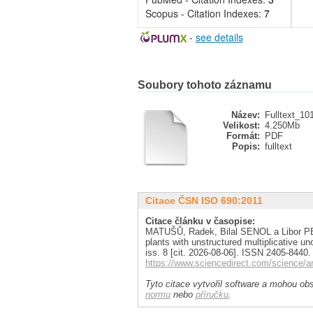
Scopus - Citation Indexes:
7
-
see details
Soubory tohoto záznamu
Název:
Fulltext_10
Velikost:
4.250Mb
Formát:
PDF
Popis:
fulltext
Citace ČSN ISO 690:2011
Citace článku v časopise:
MATUŠŮ, Radek, Bilal SENOL a Libor PEKAŘ
plants with unstructured multiplicative u
iss. 8 [cit. 2026-08-06]. ISSN 2405-8440
https://www.sciencedirect.com/science/a
Tyto citace vytvořil software a mohou obs
normu
nebo
příručku
.