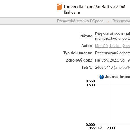
Regions of robust r
Repozitář DSpace/Manakin
unstructured multipli
Domovská stránka DSpace
→
Recenzova
Regions of robust rel
Název:
multiplicative uncer
Autor:
Matušů, Radek
;
Seno
Typ dokumentu:
Recenzovaný odborný
Zdrojový dok.:
Heliyon. 2023, vol. 9
ISSN:
2405-8440 (
Sherpa
Journal Impa
0.550
0.500
0.000
1995.84
2000