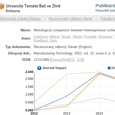
Metrological comparison between heter
Repozitář DSpace/Manakin
Publikac
Repozitář pub
Domovská stránka DSpace
→
Recenzovaný odborný článek
→
Fakulta t
Název:
Metrological comparison between heterogeneous surfac
Kubišová, Milena
;
Novák, Martin
;
Koutňák, Rostislav
;
Autor:
Knedlová, Jana
Typ dokumentu:
Recenzovaný odborný článek (English)
Zdrojový dok.:
Manufacturing Technology. 2022, vol. 22, issue 4, p. 
ISSN:
1213-2489 (
Sherpa/RoMEO
,
JCR
)
Journal Impact
SN
2.440
2.000
1.500
1.000
0.500
0.000
2012
2013
2014