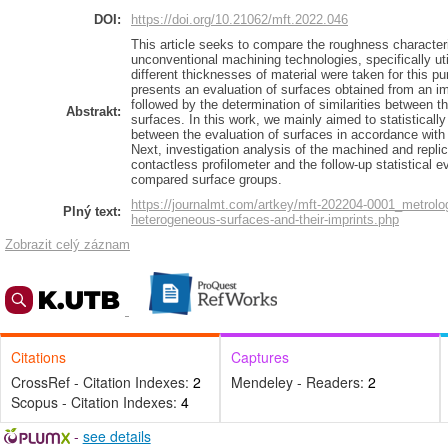
DOI:
https://doi.org/10.21062/mft.2022.046
This article seeks to compare the roughness characteri
unconventional machining technologies, specifically uti
different thicknesses of material were taken for this pu
presents an evaluation of surfaces obtained from an 
followed by the determination of similarities between t
Abstrakt:
surfaces. In this work, we mainly aimed to statisticall
between the evaluation of surfaces in accordance wit
Next, investigation analysis of the machined and repli
contactless profilometer and the follow-up statistical 
compared surface groups.
https://journalmt.com/artkey/mft-202204-0001_metrolo
Plný text:
heterogeneous-surfaces-and-their-imprints.php
Zobrazit celý záznam
Citations
Captures
CrossRef - Citation Indexes:
2
Mendeley - Readers:
2
Scopus - Citation Indexes:
4
-
see details