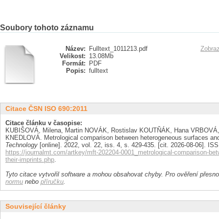
Soubory tohoto záznamu
Název:
Fulltext_1011213.pdf
Zobraz
Velikost:
13.08Mb
Formát:
PDF
Popis:
fulltext
Citace ČSN ISO 690:2011
Citace článku v časopise:
KUBIŠOVÁ, Milena, Martin NOVÁK, Rostislav KOUTŇÁK, Hana VRBOVÁ,
KNEDLOVÁ. Metrological comparison between heterogeneous surfaces and 
Technology
[online]. 2022, vol. 22, iss. 4, s. 429-435. [cit. 2026-08-06]. 
https://journalmt.com/artkey/mft-202204-0001_metrological-comparison-be
their-imprints.php
.
Tyto citace vytvořil software a mohou obsahovat chyby. Pro ověření přesnos
normu
nebo
příručku
.
Související články