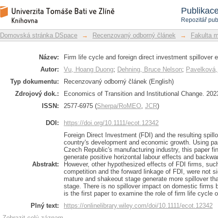
Firm life cycle and foreign direct inves
Repozitář DSpace/Manakin
Publikac
Republic
Repozitář pub
Domovská stránka DSpace
→
Recenzovaný odborný článek
→
Fakulta 
Název:
Firm life cycle and foreign direct investment spillover
Autor:
Vu, Hoang Duong
;
Dehning, Bruce Nelson
;
Pavelková,
Typ dokumentu:
Recenzovaný odborný článek (English)
Zdrojový dok.:
Economics of Transition and Institutional Change. 2023
ISSN:
2577-6975 (
Sherpa/RoMEO
,
JCR
)
DOI:
https://doi.org/10.1111/ecot.12342
Foreign Direct Investment (FDI) and the resulting spill
country's development and economic growth. Using pan
Czech Republic's manufacturing industry, this paper fin
generate positive horizontal labour effects and backwa
Abstrakt:
However, other hypothesized effects of FDI firms, suc
competition and the forward linkage of FDI, were not si
mature and shakeout stage generate more spillover tha
stage. There is no spillover impact on domestic firms b
is the first paper to examine the role of firm life cycle 
Plný text:
https://onlinelibrary.wiley.com/doi/10.1111/ecot.12342
Zobrazit celý záznam