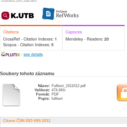
Citations
Captures
CrossRef - Citation Indexes:
1
Mendeley - Readers:
20
Scopus - Citation Indexes:
5
-
see details
Soubory tohoto záznamu
Název:
Fulltext_1011012.pdf
Velikost:
474.6Kb
Formát:
PDF
Popis:
fulltext
Citace ČSN ISO 690:2011