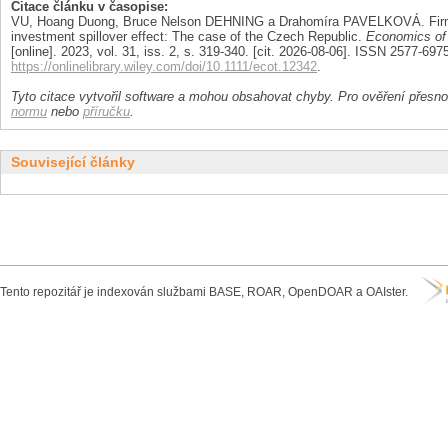
Citace článku v časopise:
VU, Hoang Duong, Bruce Nelson DEHNING a Drahomíra PAVELKOVÁ. Firm li
investment spillover effect: The case of the Czech Republic.
Economics of 
[online]. 2023, vol. 31, iss. 2, s. 319-340. [cit. 2026-08-06]. ISSN 2577-69
https://onlinelibrary.wiley.com/doi/10.1111/ecot.12342
.
Tyto citace vytvořil software a mohou obsahovat chyby. Pro ověření přesnos
normu
nebo
příručku
.
Související články
Tento repozitář je indexován službami BASE, ROAR, OpenDOAR a OAIster.