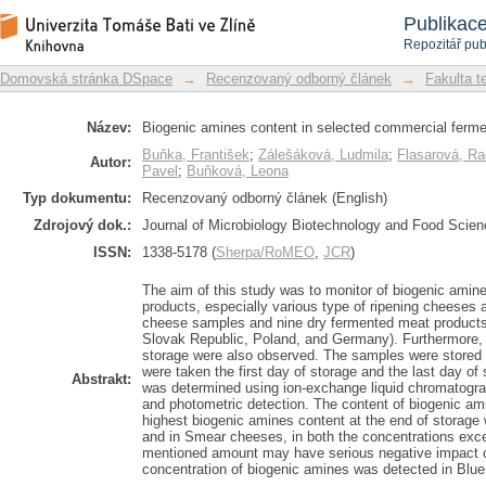
Biogenic amines content in selected
Repozitář DSpace/Manakin
Publikac
origin
Repozitář pub
Domovská stránka DSpace
→
Recenzovaný odborný článek
→
Fakulta t
Název:
Biogenic amines content in selected commercial fermen
Buňka, František
;
Zálešáková, Ludmila
;
Flasarová, R
Autor:
Pavel
;
Buňková, Leona
Typ dokumentu:
Recenzovaný odborný článek (English)
Zdrojový dok.:
Journal of Microbiology Biotechnology and Food Scienc
ISSN:
1338-5178 (
Sherpa/RoMEO
,
JCR
)
The aim of this study was to monitor of biogenic amin
products, especially various type of ripening cheeses
cheese samples and nine dry fermented meat products
Slovak Republic, Poland, and Germany). Furthermore,
storage were also observed. The samples were stored 
were taken the first day of storage and the last day of
Abstrakt:
was determined using ion-exchange liquid chromatogra
and photometric detection. The content of biogenic am
highest biogenic amines content at the end of storag
and in Smear cheeses, in both the concentrations exce
mentioned amount may have serious negative impact 
concentration of biogenic amines was detected in Blu