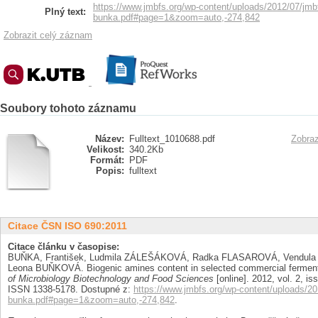
https://www.jmbfs.org/wp-content/uploads/2012/07/jmb
Plný text:
bunka.pdf#page=1&zoom=auto,-274,842
Zobrazit celý záznam
Soubory tohoto záznamu
Název:
Fulltext_1010688.pdf
Zobraz
Velikost:
340.2Kb
Formát:
PDF
Popis:
fulltext
Citace ČSN ISO 690:2011
Citace článku v časopise:
BUŇKA, František, Ludmila ZÁLEŠÁKOVÁ, Radka FLASAROVÁ, Vendul
Leona BUŇKOVÁ. Biogenic amines content in selected commercial fermente
of Microbiology Biotechnology and Food Sciences
[online]. 2012, vol. 2, iss
ISSN 1338-5178. Dostupné z:
https://www.jmbfs.org/wp-content/uploads/2
bunka.pdf#page=1&zoom=auto,-274,842
.