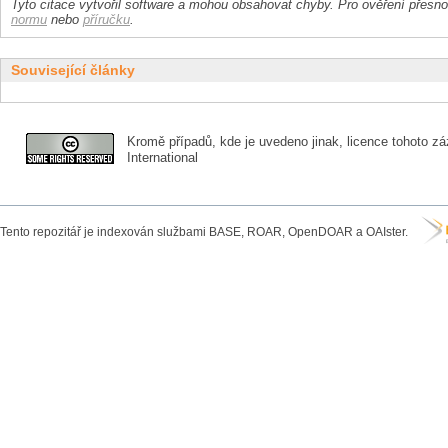
Tyto citace vytvořil software a mohou obsahovat chyby. Pro ověření přesnos
normu
nebo
příručku
.
Související články
Kromě případů, kde je uvedeno jinak, licence tohoto zá
International
Tento repozitář je indexován službami BASE, ROAR, OpenDOAR a OAIster.