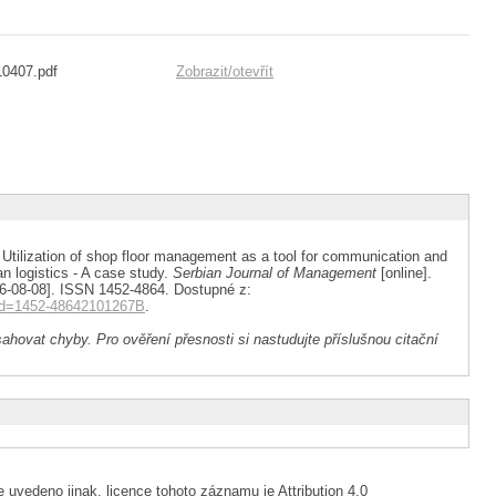
10407.pdf
Zobrazit/
otevřít
ization of shop floor management as a tool for communication and
n logistics - A case study.
Serbian Journal of Management
[online].
2026-08-08]. ISSN 1452-4864. Dostupné z:
rtid=1452-48642101267B
.
ahovat chyby. Pro ověření přesnosti si nastudujte příslušnou citační
 uvedeno jinak, licence tohoto záznamu je Attribution 4.0