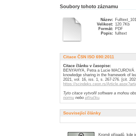
Soubory tohoto záznamu
Název:
Fulltext_10
Velikost:
120.7Kb
Formát:
PDF
Popis:
fulltext
Citace ČSN ISO 690:2011
Citace článku v časopise:
BENYAHYA, Petra a Lucie MACUROVÁ. Util
knowledge sharing in the framework of lea
2021, vol. 16, iss. 1, s. 267-276. [cit. 
https://scindeks.ceon.rs/Article.aspx?a
Tyto citace vytvořil software a mohou obs
normu
nebo
příručku
.
Související články
Kromě případů, kde je