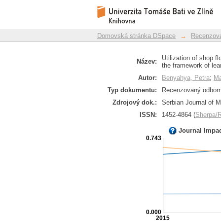
Utilization of shop 
Repozitář DSpace/Manakin
sharing in the framewo
Domovská stránka DSpace
→
Recenzova
Utilization of shop 
Název:
the framework of lea
Autor:
Benyahya, Petra
;
Ma
Typ dokumentu:
Recenzovaný odborný
Zdrojový dok.:
Serbian Journal of M
ISSN:
1452-4864 (
Sherpa
Journal Impa
0.743
0.000
2015