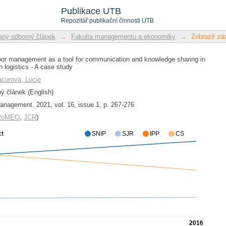
floor management as a tool for commun
Publikace UTB
rk of lean logistics - A case study
Repozitář publikační činnosti UTB
ný odborný článek
→
Fakulta managementu a ekonomiky
→
Zobrazit z
floor management as a tool for communication and knowledge sharing in
n logistics - A case study
curová, Lucie
 článek (English)
anagement. 2021, vol. 16, issue 1, p. 267-276
/RoMEO
,
JCR
)
ct
SNIP
SJR
IPP
CS
2016