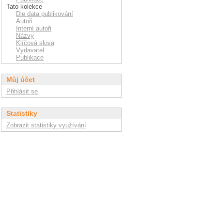
Tato kolekce
Dle data publikování
Autoři
Interní autoři
Názvy
Klíčová slova
Vydavatel
Publikace
Můj účet
Přihlásit se
Statistiky
Zobrazit statistiky využívání