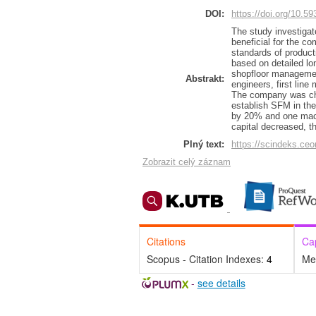
DOI:
https://doi.org/10.5
The study investigat
beneficial for the co
standards of product
based on detailed lo
shopfloor management
Abstrakt:
engineers, first lin
The company was cho
establish SFM in the
by 20% and one mach
capital decreased, t
Plný text:
https://scindeks.ce
Zobrazit celý záznam
Citations
Ca
Scopus - Citation Indexes:
4
Me
-
see details