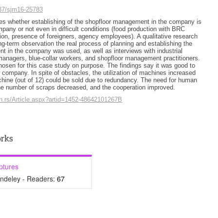
937/sjm16-25783
es whether establishing of the shopfloor management in the company is
mpany or not even in difficult conditions (food production with BRC
ion, presence of foreigners, agency employees). A qualitative research
ng-term observation the real process of planning and establishing the
 in the company was used, as well as interviews with industrial
e managers, blue-collar workers, and shopfloor management practitioners.
sen for this case study on purpose. The findings say it was good to
 company. In spite of obstacles, the utilization of machines increased
ine (out of 12) could be sold due to redundancy. The need for human
he number of scraps decreased, and the cooperation improved.
on.rs/Article.aspx?artid=1452-48642101267B
ptures
ndeley - Readers:
67