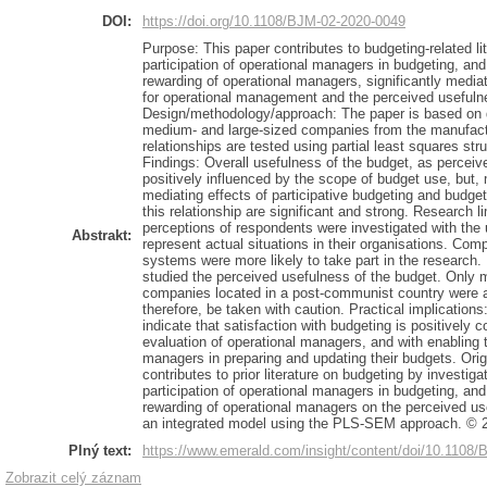
DOI:
https://doi.org/10.1108/BJM-02-2020-0049
Purpose: This paper contributes to budgeting-related li
participation of operational managers in budgeting, an
rewarding of operational managers, significantly media
for operational management and the perceived usefuln
Design/methodology/approach: The paper is based on 
medium- and large-sized companies from the manufact
relationships are tested using partial least squares st
Findings: Overall usefulness of the budget, as perceiv
positively influenced by the scope of budget use, but, 
mediating effects of participative budgeting and budge
this relationship are significant and strong. Research l
perceptions of respondents were investigated with the
Abstrakt:
represent actual situations in their organisations. Com
systems were more likely to take part in the research. 
studied the perceived usefulness of the budget. Only 
companies located in a post-communist country were a
therefore, be taken with caution. Practical implications
indicate that satisfaction with budgeting is positively 
evaluation of operational managers, and with enabling t
managers in preparing and updating their budgets. Orig
contributes to prior literature on budgeting by investiga
participation of operational managers in budgeting, an
rewarding of operational managers on the perceived use
an integrated model using the PLS-SEM approach. © 2
Plný text:
https://www.emerald.com/insight/content/doi/10.1108/
Zobrazit celý záznam