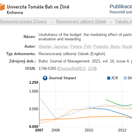
Usefulness of the budget: the mediat
Repozitář DSpace/Manakin
Publikac
budget-based evaluation and rewardin
Repozitář pub
Domovská stránka DSpace
→
Recenzovaný odborný článek
→
Fakulta 
Usefulness of the budget: the mediating effect of part
Název:
evaluation and rewarding
Autor:
Wagner, Jaroslav
;
Petera, Petr
;
Popesko, Boris
;
Novák
Typ dokumentu:
Recenzovaný odborný článek (English)
Zdrojový dok.:
Baltic Journal of Management. 2021, vol. 16, issue 4, 
ISSN:
1746-5265 (
Sherpa/RoMEO
,
JCR
)
Journal Impact
JCR
SN
1.250
1.000
0.500
0.000
2007
2008
2010
2012