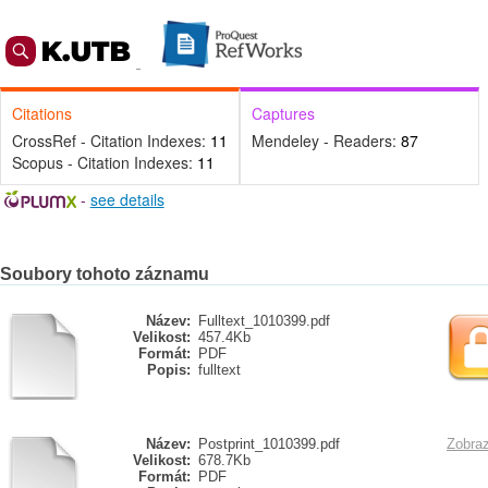
Citations
Captures
CrossRef - Citation Indexes:
11
Mendeley - Readers:
87
Scopus - Citation Indexes:
11
-
see details
Soubory tohoto záznamu
Název:
Fulltext_1010399.pdf
Velikost:
457.4Kb
Formát:
PDF
Popis:
fulltext
Název:
Postprint_1010399.pdf
Zobraz
Velikost:
678.7Kb
Formát:
PDF