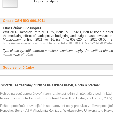
Popis:
postprint
Citace ČSN ISO 690:2011
Citace článku v časopise:
WAGNER, Jaroslav, Petr PETERA, Boris POPESKO, Petr NOVÁK a Karel Š
the mediating effect of participative budgeting and budget-based evaluatio
Management
[online]. 2021, vol. 16, iss. 4, s. 602-620. [cit. 2026-08-06].
https://www.emerald.com/insight/content/doi/10.1108/BJM-02-2020-0049/ful
Tyto citace vytvořil software a mohou obsahovat chyby. Pro ověření přesnos
normu
nebo
příručku
.
Související články
Zobrazují se záznamy příbuzné na základě názvu, autora a předmětu.
Pohled na současnou úroveň řízení a alokaci režijních nákladů v podmínkách
Novák, Petr
(
Controller Institut, Contrast Consulting Praha, spol. s r.o.
,
2009
)
Řešení problémů souvisejících se stanovení ceny produktu v dřevozpracují
Popesko, Boris
(
IATM Akademia Rolnicza, Wydawnictwo Uniwersytetu Przyr