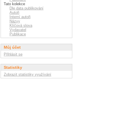
Tato kolekce
Dle data publikování
Autoři
Interní autoři
Názvy
Klíčová slova
Vydavatel
Publikace
Můj účet
Přihlásit se
Statistiky
Zobrazit statistiky využívání