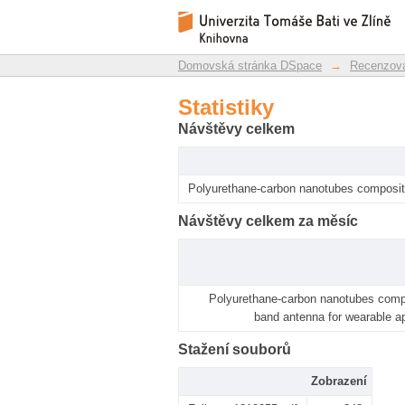
Statistiky
Repozitář DSpace/Manakin
Domovská stránka DSpace
→
Recenzova
Statistiky
Návštěvy celkem
Polyurethane-carbon nanotubes composite
Návštěvy celkem za měsíc
Polyurethane-carbon nanotubes comp
band antenna for wearable ap
Stažení souborů
Zobrazení