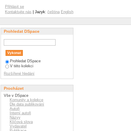
Přihlásit se
Kontaktujte nás
| Jazyk:
čeština
English
Prohledat DSpace
Prohledat DSpace
V této kolekci
Rozšířené hledání
Procházet
Vše v DSpace
Komunity a kolekce
Dle data publikování
Autoři
Interní autoři
Názvy
Klíčová slova
Vydavatel
Publikace