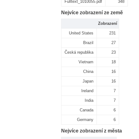
Fulltext_1010055.pdf
348
Nejvíce zobrazení ze země
Zobrazení
United States
231
Brazil
27
Česká republika
23
Vietnam
18
China
16
Japan
16
Ireland
7
India
7
Canada
6
Germany
6
Nejvíce zobrazení z města