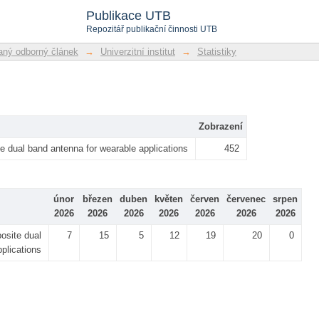
Publikace UTB
Repozitář publikační činnosti UTB
ný odborný článek
→
Univerzitní institut
→
Statistiky
Zobrazení
 dual band antenna for wearable applications
452
únor
březen
duben
květen
červen
červenec
srpen
2026
2026
2026
2026
2026
2026
2026
osite dual
7
15
5
12
19
20
0
plications