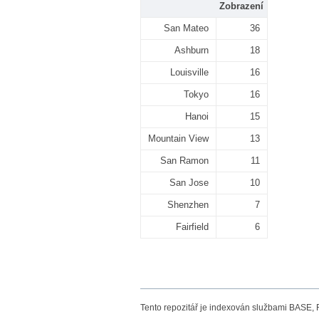
Zobrazení
San Mateo
36
Ashburn
18
Louisville
16
Tokyo
16
Hanoi
15
Mountain View
13
San Ramon
11
San Jose
10
Shenzhen
7
Fairfield
6
Tento repozitář je indexován službami BASE