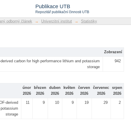
Publikace UTB
Repozitář publikační činnosti UTB
ný odborný článek
→
Univerzitní institut
→
Statistiky
Zobrazení
derived carbon for high performance lithium and potassium
942
storage
únor
březen
duben
květen
červen
červenec
srpen
2026
2026
2026
2026
2026
2026
2026
OF-derived
11
9
10
9
19
29
2
d potassium
storage