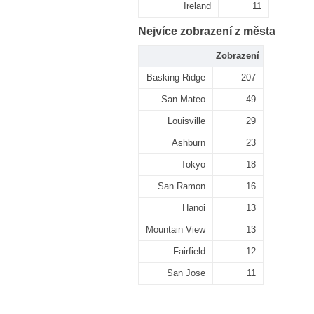
Ireland
11
Nejvíce zobrazení z města
Zobrazení
Basking Ridge
207
San Mateo
49
Louisville
29
Ashburn
23
Tokyo
18
San Ramon
16
Hanoi
13
Mountain View
13
Fairfield
12
San Jose
11