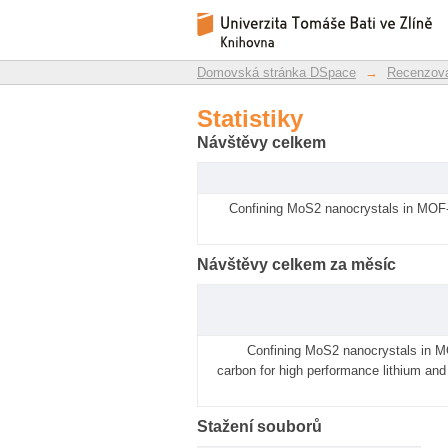
Statistiky
Repozitář DSpace/Manakin
Domovská stránka DSpace
→
Recenzova
Statistiky
Návštěvy celkem
Confining MoS2 nanocrystals in MOF-
Návštěvy celkem za měsíc
Confining MoS2 nanocrystals in M
carbon for high performance lithium an
Stažení souborů