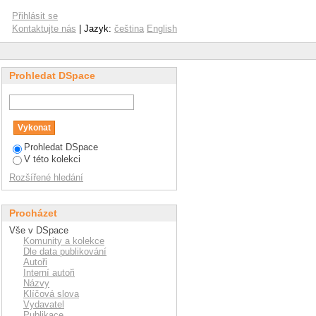
Přihlásit se
Kontaktujte nás
| Jazyk:
čeština
English
Prohledat DSpace
Prohledat DSpace
V této kolekci
Rozšířené hledání
Procházet
Vše v DSpace
Komunity a kolekce
Dle data publikování
Autoři
Interní autoři
Názvy
Klíčová slova
Vydavatel
Publikace