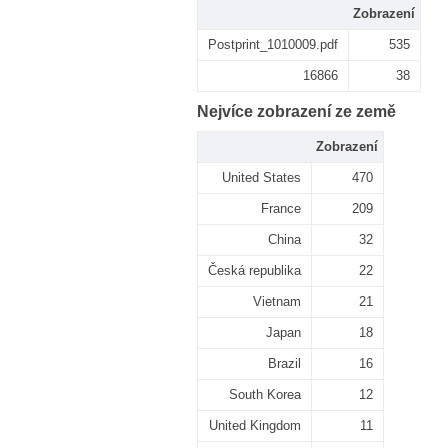
Zobrazení
Postprint_1010009.pdf
535
16866
38
Nejvíce zobrazení ze země
Zobrazení
United States
470
France
209
China
32
Česká republika
22
Vietnam
21
Japan
18
Brazil
16
South Korea
12
United Kingdom
11