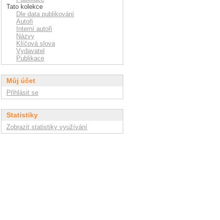
Tato kolekce
Dle data publikování
Autoři
Interní autoři
Názvy
Klíčová slova
Vydavatel
Publikace
Můj účet
Přihlásit se
Statistiky
Zobrazit statistiky využívání