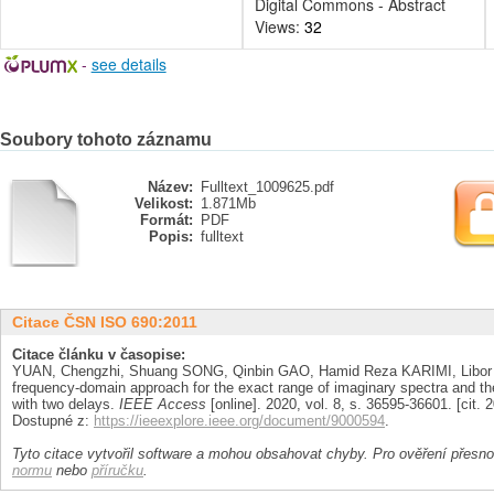
Digital Commons - Abstract
Views:
32
-
see details
Soubory tohoto záznamu
Název:
Fulltext_1009625.pdf
Velikost:
1.871Mb
Formát:
PDF
Popis:
fulltext
Citace ČSN ISO 690:2011
Citace článku v časopise:
YUAN, Chengzhi, Shuang SONG, Qinbin GAO, Hamid Reza KARIMI, Libor
frequency-domain approach for the exact range of imaginary spectra and the
with two delays.
IEEE Access
[online]. 2020, vol. 8, s. 36595-36601. [cit.
Dostupné z:
https://ieeexplore.ieee.org/document/9000594
.
Tyto citace vytvořil software a mohou obsahovat chyby. Pro ověření přesnos
normu
nebo
příručku
.