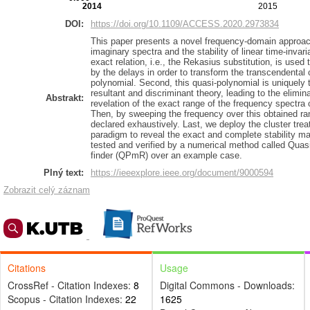
2014
2015
DOI:
https://doi.org/10.1109/ACCESS.2020.2973834
This paper presents a novel frequency-domain approach
imaginary spectra and the stability of linear time-invar
exact relation, i.e., the Rekasius substitution, is use
by the delays in order to transform the transcendental 
polynomial. Second, this quasi-polynomial is uniquely
resultant and discriminant theory, leading to the elimin
Abstrakt:
revelation of the exact range of the frequency spectra o
Then, by sweeping the frequency over this obtained ran
declared exhaustively. Last, we deploy the cluster tre
paradigm to reveal the exact and complete stability 
tested and verified by a numerical method called Qua
finder (QPmR) over an example case.
Plný text:
https://ieeexplore.ieee.org/document/9000594
Zobrazit celý záznam
Citations
Usage
CrossRef - Citation Indexes:
8
Digital Commons - Downloads:
Scopus - Citation Indexes:
22
1625