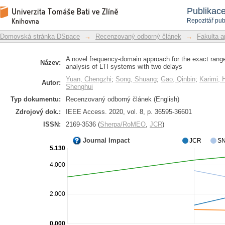
A novel frequency-domain approach fo
Repozitář DSpace/Manakin
Publikac
the stability analysis of LTI systems w
Repozitář pub
Domovská stránka DSpace
→
Recenzovaný odborný článek
→
Fakulta a
A novel frequency-domain approach for the exact range 
Název:
analysis of LTI systems with two delays
Yuan, Chengzhi
;
Song, Shuang
;
Gao, Qinbin
;
Karimi,
Autor:
Shenghui
Typ dokumentu:
Recenzovaný odborný článek (English)
Zdrojový dok.:
IEEE Access. 2020, vol. 8, p. 36595-36601
ISSN:
2169-3536 (
Sherpa/RoMEO
,
JCR
)
Journal Impact
JCR
SN
5.130
4.000
2.000
0.000