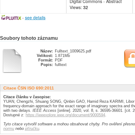
Digital Commons - Abstract
Views:
32
-
see details
Soubory tohoto záznamu
Název:
Fulltext_1009625.pdf
Velikost:
1.871Mb
Formát:
PDF
Popis:
fulltext
Citace ČSN ISO 690:2011
Citace článku v časopise:
YUAN, Chengzhi, Shuang SONG, Qinbin GAO, Hamid Reza KARIMI, Libor
frequency-domain approach for the exact range of imaginary spectra and the
with two delays.
IEEE Access
[online]. 2020, vol. 8, s. 36595-36601. [cit.
Dostupné z:
https://ieeexplore.ieee.org/document/9000594
.
Tyto citace vytvořil software a mohou obsahovat chyby. Pro ověření přesnos
normu
nebo
příručku
.