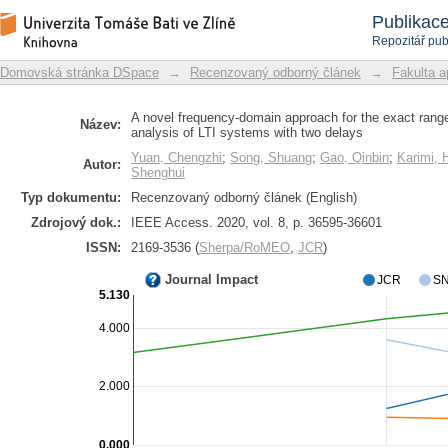
A novel frequency-domain approach fo
Repozitář DSpace/Manakin
Publikac
the stability analysis of LTI systems w
Repozitář pub
Domovská stránka DSpace
→
Recenzovaný odborný článek
→
Fakulta a
A novel frequency-domain approach for the exact range 
Název:
analysis of LTI systems with two delays
Yuan, Chengzhi
;
Song, Shuang
;
Gao, Qinbin
;
Karimi,
Autor:
Shenghui
Typ dokumentu:
Recenzovaný odborný článek (English)
Zdrojový dok.:
IEEE Access. 2020, vol. 8, p. 36595-36601
ISSN:
2169-3536 (
Sherpa/RoMEO
,
JCR
)
Journal Impact
JCR
SN
5.130
4.000
2.000
0.000