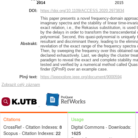
2014
2015
DOI:
https://doi.org/10.1109/ACCESS.2020.2973834
This paper presents a novel frequency-domain approach
imaginary spectra and the stability of linear time-invar
exact relation, i.e., the Rekasius substitution, is use
by the delays in order to transform the transcendental 
polynomial. Second, this quasi-polynomial is uniquely
resultant and discriminant theory, leading to the elimin
Abstrakt:
revelation of the exact range of the frequency spectra o
Then, by sweeping the frequency over this obtained ran
declared exhaustively. Last, we deploy the cluster tre
paradigm to reveal the exact and complete stability 
tested and verified by a numerical method called Qua
finder (QPmR) over an example case.
Plný text:
https://ieeexplore.ieee.org/document/9000594
Zobrazit celý záznam
Citations
Usage
CrossRef - Citation Indexes:
8
Digital Commons - Downloads:
Scopus - Citation Indexes:
22
1625