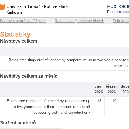
Statistiky
Repozitář DSpace/Manakin
Publikac
Repozitář pub
Domovská stránka DSpace
→
Recenzovaný odborný článek
→
Fakulta l
Statistiky
Návštěvy celkem
Boreal tree-rings are influenced by temperature up to two years prior to th
between 
Návštěvy celkem za měsíc
únor
březen
dub
2026
2026
202
Boreal tree-rings are influenced by temperature up
13
10
to two years prior to their formation: a trade-off
between growth and reproduction?
Stažení souborů