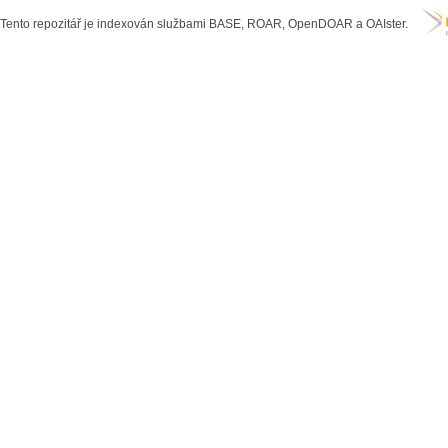
Tento repozitář je indexován službami BASE, ROAR, OpenDOAR a OAIster.