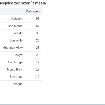
Nejvíce zobrazení z města
Zobrazení
Ashburn
97
San Mateo
57
Fairfield
36
Louisville
26
Mountain View
25
Tokyo
20
Cambridge
17
Menlo Park
17
San Jose
12
Prague
10