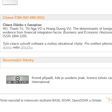
Citace ČSN ISO 690:2011
Citace článku v časopise:
HO, Thanh Tri, Thi Nga VO a Hoang Duong VU. The determinants of foreig
evidence from financial integration factor.
Business and Economic Horizon
ISSN 1804-1205.
Tyto citace vytvořil software a mohou obsahovat chyby. Pro ověření přesnos
normu
nebo
příručku
.
Související články
Kromě případů, kde je uvedeno jinak, licence tohoto zá
International
Tento repozitář je indexován službami BASE, ROAR, OpenDOAR a OAIster.