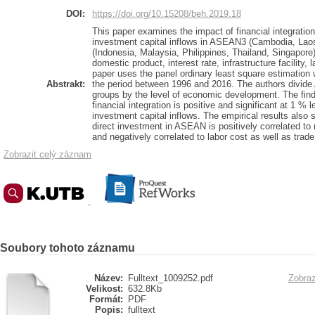
DOI:
https://doi.org/10.15208/beh.2019.18
This paper examines the impact of financial integration
investment capital inflows in ASEAN3 (Cambodia, La
(Indonesia, Malaysia, Philippines, Thailand, Singapore)
domestic product, interest rate, infrastructure facility,
paper uses the panel ordinary least square estimation wi
Abstrakt:
the period between 1996 and 2016. The authors divid
groups by the level of economic development. The findin
financial integration is positive and significant at 1 % l
investment capital inflows. The empirical results also 
direct investment in ASEAN is positively correlated to m
and negatively correlated to labor cost as well as tr
Zobrazit celý záznam
Soubory tohoto záznamu
Název:
Fulltext_1009252.pdf
Zobraz
Velikost:
632.8Kb
Formát:
PDF
Popis:
fulltext