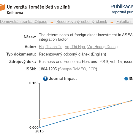
The determinants of foreign direct
Repozitář DSpace/Manakin
Publikac
financial integration factor
Repozitář pub
Domovská stránka DSpace
→
Recenzovaný odborný článek
→
Fakulta 
The determinants of foreign direct investment in ASEA
Název:
integration factor
Autor:
Ho, Thanh Tri
;
Vo, Thi Nga
;
Vu, Hoang Duong
Typ dokumentu:
Recenzovaný odborný článek (English)
Zdrojový dok.:
Business and Economic Horizons. 2019, vol. 15, issue
ISSN:
1804-1205 (
Sherpa/RoMEO
,
JCR
)
Journal Impact
SN
0.163
0.000
2015