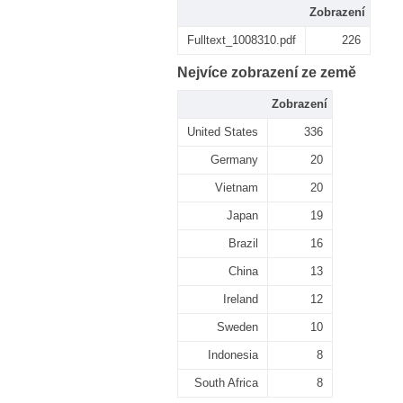
Zobrazení
Fulltext_1008310.pdf
226
Nejvíce zobrazení ze země
Zobrazení
United States
336
Germany
20
Vietnam
20
Japan
19
Brazil
16
China
13
Ireland
12
Sweden
10
Indonesia
8
South Africa
8