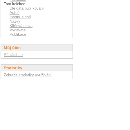
Tato kolekce
Dle data publikování
Autoři
Interní autoři
Názvy
Klíčová slova
Vydavatel
Publikace
Můj účet
Přihlásit se
Statistiky
Zobrazit statistiky využívání