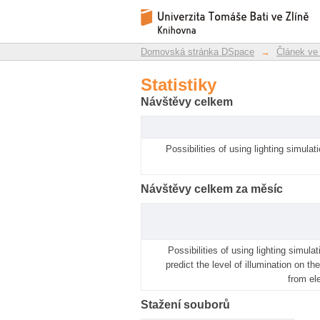
Statistiky
Repozitář DSpace/Manakin
Domovská stránka DSpace
→
Článek ve
Statistiky
Návštěvy celkem
Possibilities of using lighting simulat
Návštěvy celkem za měsíc
Possibilities of using lighting simulat
predict the level of illumination on t
from ele
Stažení souborů