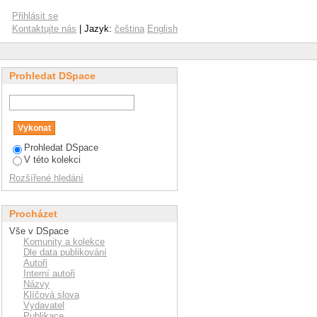
Přihlásit se
Kontaktujte nás
| Jazyk:
čeština
English
Prohledat DSpace
Prohledat DSpace
V této kolekci
Rozšířené hledání
Procházet
Vše v DSpace
Komunity a kolekce
Dle data publikování
Autoři
Interní autoři
Názvy
Klíčová slova
Vydavatel
Publikace