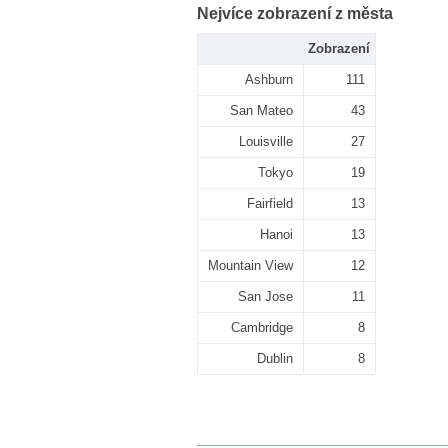
Nejvíce zobrazení z města
Zobrazení
Ashburn
111
San Mateo
43
Louisville
27
Tokyo
19
Fairfield
13
Hanoi
13
Mountain View
12
San Jose
11
Cambridge
8
Dublin
8