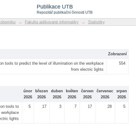
Publikace UTB
Repozitář publikační činnosti UTB
 sborníku
→
Fakulta aplikované informatiky
→
Statistiky
Zobrazení
ion tools to predict the level of illumination on the workplace
554
from electric lights
únor
březen
duben
květen
červen
červenec
srpen
2026
2026
2026
2026
2026
2026
2026
ion tools to
5
17
3
7
17
28
5
he workplace
ctric lights