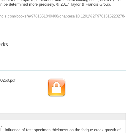
an be determined more precisely. © 2017 Taylor & Francis Group,
francis.com/books/e/9781351840408/chapters/10.1201%2F9781315223278-
08260.pdf
:
nfluence of test specimen thickness on the fatigue crack growth of