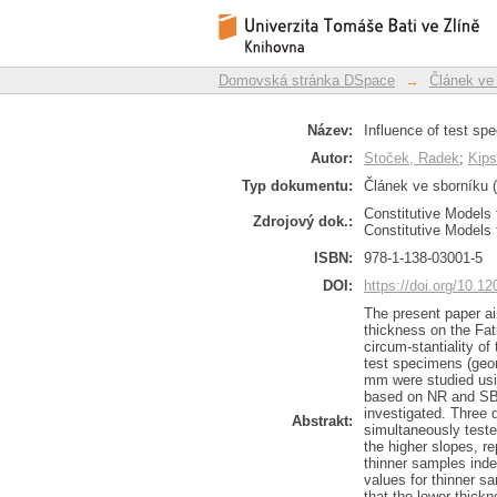
Influence of test spe
Repozitář DSpace/Manakin
Domovská stránka DSpace
→
Článek ve
Název:
Influence of test sp
Autor:
Stoček, Radek
;
Kips
Typ dokumentu:
Článek ve sborníku (
Constitutive Models
Zdrojový dok.:
Constitutive Models
ISBN:
978-1-138-03001-5
DOI:
https://doi.org/10.
The present paper ai
thickness on the Fat
circum-stantiality o
test specimens (geome
mm were studied usi
based on NR and SBR
investigated. Three 
Abstrakt:
simultaneously teste
the higher slopes, r
thinner samples inde
values for thinner s
that the lower thick