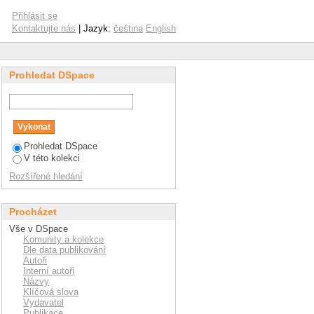
owth of rubber
Přihlásit se
Kontaktujte nás
| Jazyk:
čeština
English
Prohledat DSpace
Prohledat DSpace
V této kolekci
Rozšířené hledání
Procházet
Vše v DSpace
Komunity a kolekce
Dle data publikování
Autoři
Interní autoři
Názvy
Klíčová slova
Vydavatel
Publikace