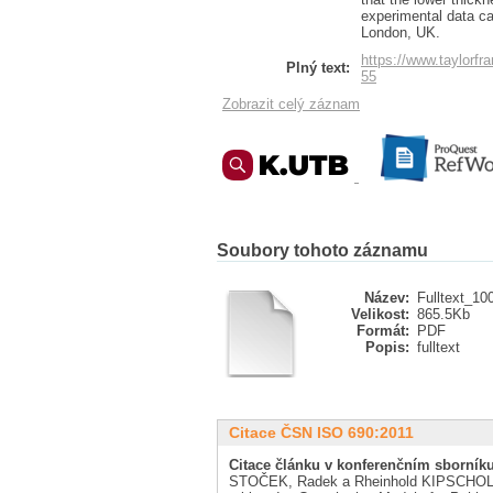
experimental data c
London, UK.
https://www.taylor
Plný text:
55
Zobrazit celý záznam
Soubory tohoto záznamu
Název:
Fulltext_10
Velikost:
865.5Kb
Formát:
PDF
Popis:
fulltext
Citace ČSN ISO 690:2011
Citace článku v konferenčním sborníku
STOČEK, Radek a Rheinhold KIPSCHOLL. I