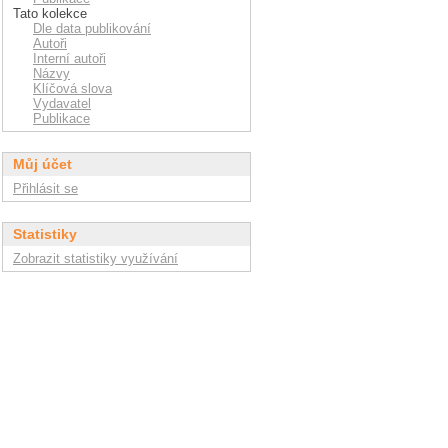
Tato kolekce
Dle data publikování
Autoři
Interní autoři
Názvy
Klíčová slova
Vydavatel
Publikace
Můj účet
Přihlásit se
Statistiky
Zobrazit statistiky využívání