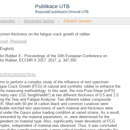
cimen thickness on the fatigue crack gr
Publikace UTB
Repozitář publikační činnosti UTB
 sborníku
→
Univerzitní institut
→
Zobrazit záznam
ecimen thickness on the fatigue crack growth of rubber
choll, Rheinhold
English)
 for Rubber X - Proceedings of the 10th European Conference on
 for Rubber, ECCMR X 2017. 2017, p. 347-350
1201/9781315223278-61
ms to perform a complex study of the influence of test specimen
igue Crack Growth (FCG) of natural and synthetic rubber to enhance the
f the measuring methodology. In this work, the mini-Pure-Shear (mPS)
try ratio 1/10 “length/width”) at two different thickness of 0.5 and 1.5
ng the Tear and Fatigue Analyzer. Two different rubber compounds
, filled with 50 phr of carbon black and common curatives were
double notched test specimens of each material and thickness were
d under the Gauss pulse loading condition at varied strains. As a result,
epresented by the material parameters, m, were determined for the
pendent on material type. Also, significantly lower deviations of FCG
amples, independent of material was observed. Thus, it was concluded
ness of the sample represents a more critical loading case, whereby the