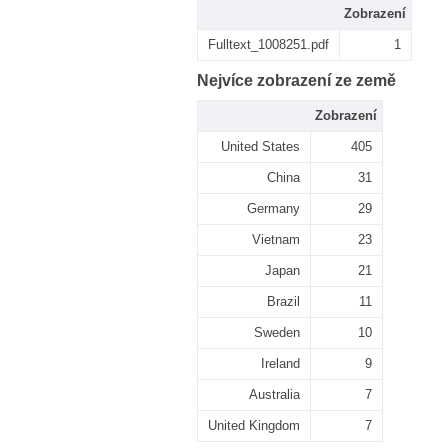
Zobrazení
Fulltext_1008251.pdf
1
Nejvíce zobrazení ze země
Zobrazení
United States
405
China
31
Germany
29
Vietnam
23
Japan
21
Brazil
11
Sweden
10
Ireland
9
Australia
7
United Kingdom
7