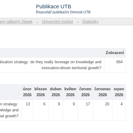
Publikace UTB
Repozitář publikační činnosti UTB
ný odborný článek
→
Univerzitní institut
→
Statistiky
Zobrazení
lisation strategy: do they really leverage on knowledge and
664
innovation-driven territorial growth?
únor
březen
duben
květen
červen
červenec
srpen
2026
2026
2026
2026
2026
2026
2026
n strategy:
13
6
9
9
17
20
4
owledge and
rial growth?