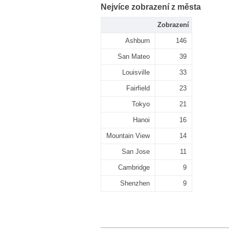
Nejvíce zobrazení z města
Zobrazení
Ashburn
146
San Mateo
39
Louisville
33
Fairfield
23
Tokyo
21
Hanoi
16
Mountain View
14
San Jose
11
Cambridge
9
Shenzhen
9