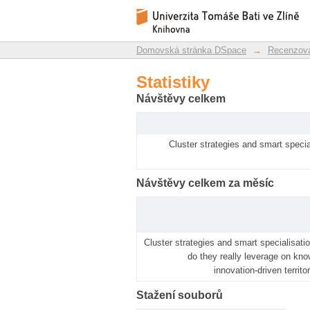
Statistiky
Repozitář DSpace/Manakin
Domovská stránka DSpace
→
Recenzova
Statistiky
Návštěvy celkem
Cluster strategies and smart specia
Návštěvy celkem za měsíc
Cluster strategies and smart specialisatio
do they really leverage on kn
innovation-driven territo
Stažení souborů