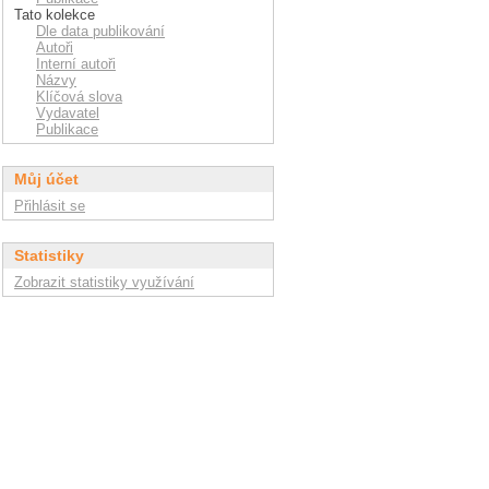
Tato kolekce
Dle data publikování
Autoři
Interní autoři
Názvy
Klíčová slova
Vydavatel
Publikace
Můj účet
Přihlásit se
Statistiky
Zobrazit statistiky využívání