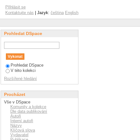
Přihlásit se
Kontaktujte nás
| Jazyk:
čeština
English
Prohledat DSpace
Prohledat DSpace
V této kolekci
Rozšířené hledání
Procházet
Vše v DSpace
Komunity a kolekce
Dle data publikování
Autoři
Interní autoři
Názvy
Klíčová slova
Vydavatel
Publikace