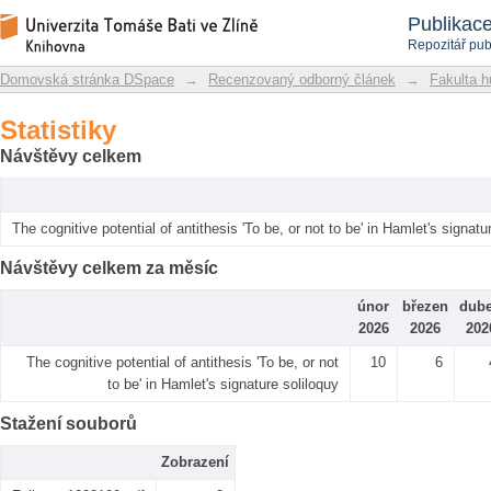
Statistiky
Repozitář DSpace/Manakin
Publikac
Repozitář pub
Domovská stránka DSpace
→
Recenzovaný odborný článek
→
Fakulta h
Statistiky
Návštěvy celkem
The cognitive potential of antithesis 'To be, or not to be' in Hamlet's signatu
Návštěvy celkem za měsíc
únor
březen
dub
2026
2026
202
The cognitive potential of antithesis 'To be, or not
10
6
to be' in Hamlet's signature soliloquy
Stažení souborů
Zobrazení