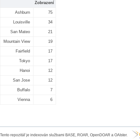
Zobrazení
Ashburn
75
Louisville
34
San Mateo
21
Mountain View
19
Fairfield
17
Tokyo
17
Hanoi
12
San Jose
12
Buffalo
7
Vienna
6
Tento repozitář je indexován službami BASE, ROAR, OpenDOAR a OAIster.