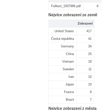
Fulltext_1007986.pdf
6
Nejvíce zobrazení ze země
Zobrazení
United States
417
Česká republika
41
Germany
34
China
25
Vietnam
18
Sweden
11
Iran
10
Japan
10
France
9
Brazil
7
Nejvíce zobrazení z města