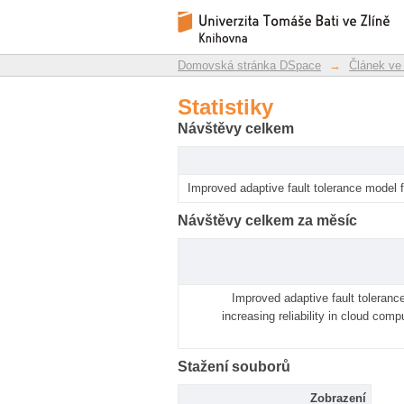
Statistiky
Repozitář DSpace/Manakin
Domovská stránka DSpace
→
Článek ve
Statistiky
Návštěvy celkem
Improved adaptive fault tolerance model f
Návštěvy celkem za měsíc
Improved adaptive fault toleranc
increasing reliability in cloud comp
Stažení souborů
Zobrazení