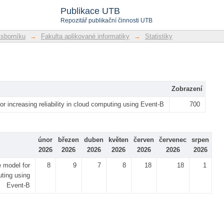
Publikace UTB
Repozitář publikační činnosti UTB
 sborníku
→
Fakulta aplikované informatiky
→
Statistiky
Zobrazení
or increasing reliability in cloud computing using Event-B
700
únor
březen
duben
květen
červen
červenec
srpen
2026
2026
2026
2026
2026
2026
2026
e model for
8
9
7
8
18
18
1
uting using
Event-B