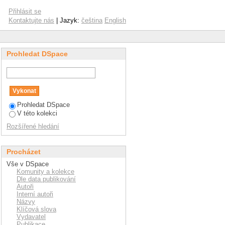
Přihlásit se
Kontaktujte nás
| Jazyk:
čeština
English
Prohledat DSpace
Prohledat DSpace
V této kolekci
Rozšířené hledání
Procházet
Vše v DSpace
Komunity a kolekce
Dle data publikování
Autoři
Interní autoři
Názvy
Klíčová slova
Vydavatel
Publikace