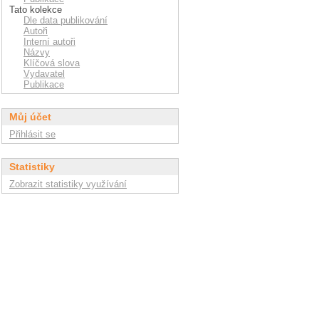
Tato kolekce
Dle data publikování
Autoři
Interní autoři
Názvy
Klíčová slova
Vydavatel
Publikace
Můj účet
Přihlásit se
Statistiky
Zobrazit statistiky využívání