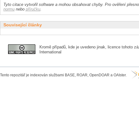
Tyto citace vytvořil software a mohou obsahovat chyby. Pro ověření přesnos
normu
nebo
příručku
.
Související články
Kromě případů, kde je uvedeno jinak, licence tohoto zá
International
Tento repozitář je indexován službami BASE, ROAR, OpenDOAR a OAIster.