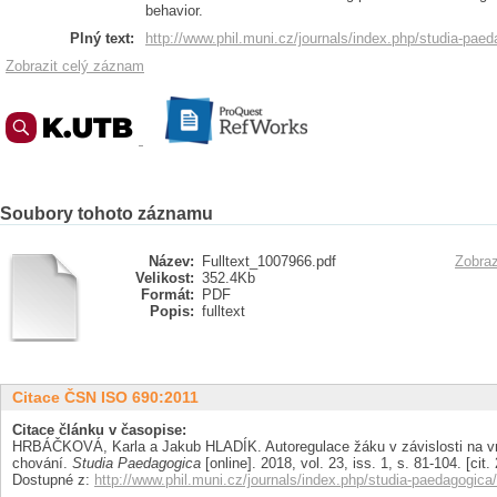
behavior.
Plný text:
http://www.phil.muni.cz/journals/index.php/studia-paed
Zobrazit celý záznam
Soubory tohoto záznamu
Název:
Fulltext_1007966.pdf
Zobraz
Velikost:
352.4Kb
Formát:
PDF
Popis:
fulltext
Citace ČSN ISO 690:2011
Citace článku v časopise:
HRBÁČKOVÁ, Karla a Jakub HLADÍK. Autoregulace žáku v závislosti na v
chování.
Studia Paedagogica
[online]. 2018, vol. 23, iss. 1, s. 81-104. [ci
Dostupné z:
http://www.phil.muni.cz/journals/index.php/studia-paedagogica/