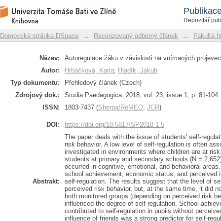
Autoregulace žáku v závislosti na vní
Repozitář DSpace/Manakin
Publikac
Repozitář pub
Domovská stránka DSpace
→
Recenzovaný odborný článek
→
Fakulta h
Název:
Autoregulace žáku v závislosti na vnímaných projevec
Autor:
Hrbáčková, Karla
;
Hladík, Jakub
Typ dokumentu:
Přehledový článek (Czech)
Zdrojový dok.:
Studia Paedagogica. 2018, vol. 23, issue 1, p. 81-104
ISSN:
1803-7437 (
Sherpa/RoMEO
,
JCR
)
DOI:
https://doi.org/10.5817/SP2018-1-5
The paper deals with the issue of students' self-regula
risk behavior. A low level of self-regulation is often as
investigated in environments where children are at ris
students at primary and secondary schools (N = 2,652)
occurred in cognitive, emotional, and behavioral areas
school achievement, economic status, and perceived in
Abstrakt:
self-regulation. The results suggest that the level of se
perceived risk behavior, but, at the same time, it did no
both monitored groups (depending on perceived risk beh
influenced the degree of self-regulation. School achi
contributed to self-regulation in pupils without perceiv
influence of friends was a strong predictor for self-regu