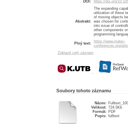
DOI:
https://doi.org/10.
The expanding capabi
utilization of these 
of moving objects bel
Abstrakt:
was chosen for contr
into issue of contro
other components on
programming languag
https://www.matec-
Plný text:
conferences.org/ar
Zobrazit celý záznam
Soubory tohoto záznamu
Název:
Fulltext_10
Velikost:
724.5Kb
Formát:
PDF
Popis:
fulltext