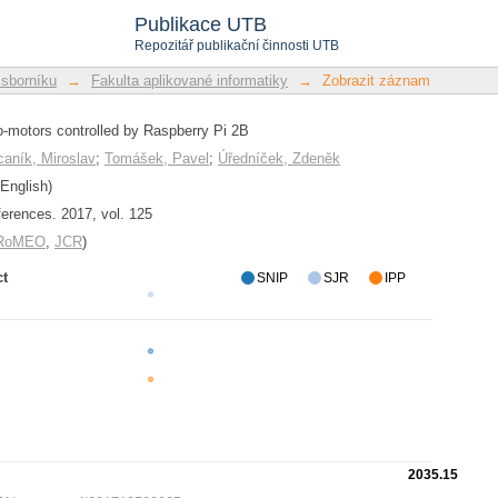
motors controlled by Raspberry Pi 2B
Publikace UTB
Repozitář publikační činnosti UTB
 sborníku
→
Fakulta aplikované informatiky
→
Zobrazit záznam
-motors controlled by Raspberry Pi 2B
aník, Miroslav
;
Tomášek, Pavel
;
Úředníček, Zdeněk
English)
rences. 2017, vol. 125
/RoMEO
,
JCR
)
ct
SNIP
SJR
IPP
2035.15