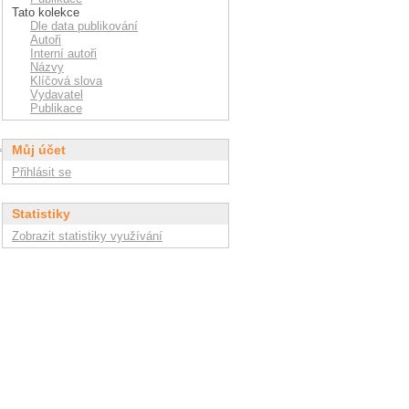
Tato kolekce
Dle data publikování
Autoři
Interní autoři
Názvy
Klíčová slova
Vydavatel
Publikace
17_02025.html
Můj účet
Přihlásit se
Statistiky
Zobrazit statistiky využívání