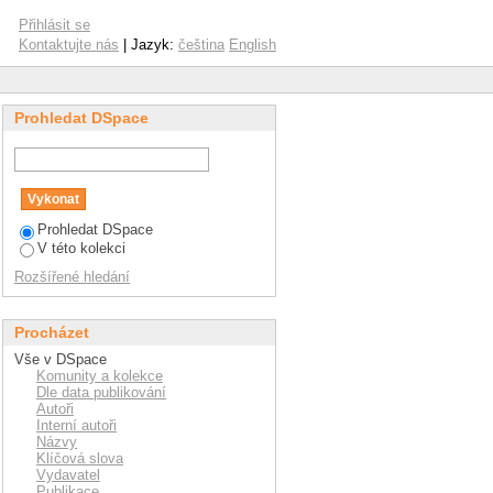
Přihlásit se
Kontaktujte nás
| Jazyk:
čeština
English
Prohledat DSpace
Prohledat DSpace
V této kolekci
Rozšířené hledání
Procházet
Vše v DSpace
Komunity a kolekce
Dle data publikování
Autoři
Interní autoři
Názvy
Klíčová slova
Vydavatel
Publikace