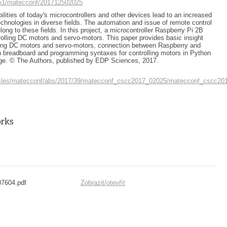
1051/matecconf/201712502025
lities of today's microcontrollers and other devices lead to an increased
technologies in diverse fields. The automation and issue of remote control
ong to these fields. In this project, a microcontroller Raspberry Pi 2B
olling DC motors and servo-motors. This paper provides basic insight
lling DC motors and servo-motors, connection between Raspberry and
 breadboard and programming syntaxes for controlling motors in Python
e. © The Authors, published by EDP Sciences, 2017.
ticles/matecconf/abs/2017/39/matecconf_cscc2017_02025/matecconf_cscc20
07604.pdf
Zobrazit/
otevřít