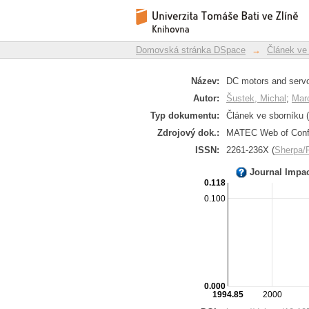
DC motors and servo-
Repozitář DSpace/Manakin
Domovská stránka DSpace
→
Článek ve
Název:
DC motors and servo
Autor:
Šustek, Michal
;
Marc
Typ dokumentu:
Článek ve sborníku (
Zdrojový dok.:
MATEC Web of Confe
ISSN:
2261-236X (
Sherpa
Journal Impa
0.118
0.100
0.000
1994.85
2000