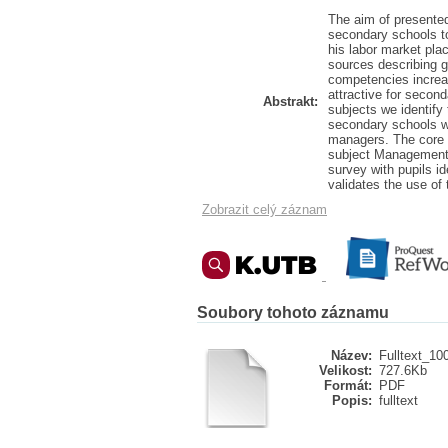
The aim of presente
secondary schools t
his labor market pla
sources describing 
competencies increas
attractive for secon
Abstrakt:
subjects we identify
secondary schools wi
managers. The core o
subject Management,
survey with pupils i
validates the use of
Zobrazit celý záznam
Soubory tohoto záznamu
Název:
Fulltext_10
Velikost:
727.6Kb
Formát:
PDF
Popis:
fulltext