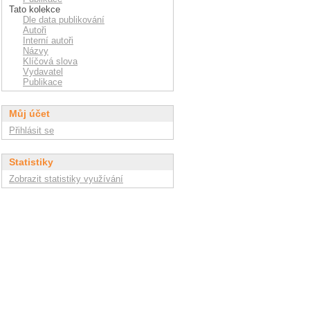
Tato kolekce
Dle data publikování
Autoři
Interní autoři
Názvy
Klíčová slova
Vydavatel
Publikace
Můj účet
Přihlásit se
Statistiky
Zobrazit statistiky využívání