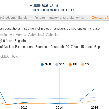
 educational instrument of project m
Publikace UTB
Repozitář publikační činnosti UTB
ný odborný článek
→
Fakulta managementu a ekonomiky
→
Zobrazit z
n educational instrument of project manager's competencies increase
Polčáková, Martina
;
Gabrhelová, Gabriela
 článek (English)
l of Applied Business and Economic Research. 2017, vol. 15, issue 6, p.
/RoMEO
,
JCR
)
ct
SNIP
SJR
IPP
CS
2012
2014
2016