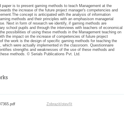
d paper is to present gaming methods to teach Management at the
owards the increase of the future project manager's competencies and
cement.The concept is anticipated with the analysis of information
gaming methods and their principles with an emphasison managerial
e. Next in form of research we identify, if gaming methods are
dary school pupils and through the interviews with teachers of economical
 the possibilities of using these methods in the Management teaching on
th the impact on the increase of competencies of future project
f the work is the design of specific gaming methods for teaching the
 which were actually implemented in the classroom. Questionnaire
dentifies strengths and weaknesses of the use of these methods and
 these methods. © Serials Publications Pvt. Ltd.
07365.pdf
Zobrazit/
otevřít