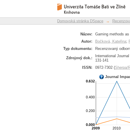
Gaming methods as an
Repozitář DSpace/Manakin
increase
Domovská stránka DSpace
→
Recenzova
Název:
Gaming methods as a
Autor:
Bočková, Kateřina
;
Typ dokumentu:
Recenzovaný odborný
International Journa
Zdrojový dok.:
131-141
ISSN:
0972-7302 (
Sherpa
Journal Impa
0.632
0.400
0.200
0.000
2009
2010