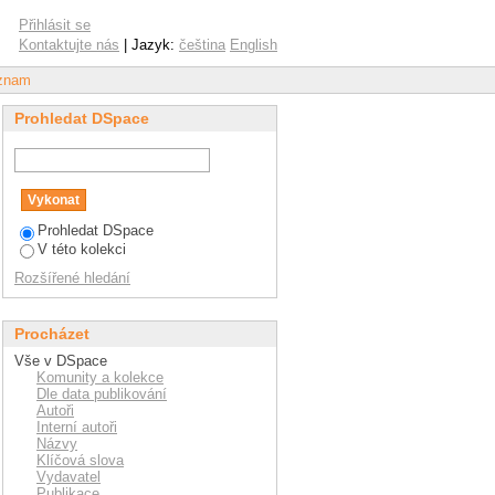
anager's competencies
Přihlásit se
Kontaktujte nás
| Jazyk:
čeština
English
áznam
Prohledat DSpace
Prohledat DSpace
V této kolekci
Rozšířené hledání
Procházet
Vše v DSpace
Komunity a kolekce
Dle data publikování
Autoři
Interní autoři
Názvy
Klíčová slova
Vydavatel
Publikace