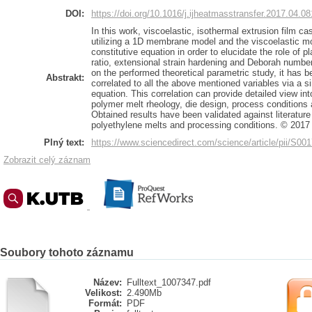
DOI:
https://doi.org/10.1016/j.ijheatmasstransfer.2017.04.08
In this work, viscoelastic, isothermal extrusion film c
utilizing a 1D membrane model and the viscoelastic m
constitutive equation in order to elucidate the role of p
ratio, extensional strain hardening and Deborah numb
on the performed theoretical parametric study, it has 
Abstrakt:
correlated to all the above mentioned variables via a 
equation. This correlation can provide detailed view in
polymer melt rheology, die design, process condition
Obtained results have been validated against literature 
polyethylene melts and processing conditions. © 2017 
Plný text:
https://www.sciencedirect.com/science/article/pii/S0
Zobrazit celý záznam
Soubory tohoto záznamu
Název:
Fulltext_1007347.pdf
Velikost:
2.490Mb
Formát:
PDF