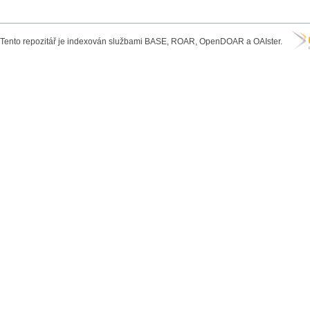
Tento repozitář je indexován službami BASE, ROAR, OpenDOAR a OAIster.