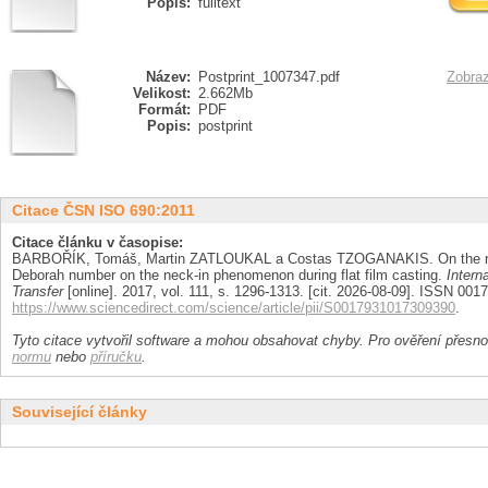
Popis:
fulltext
Název:
Postprint_1007347.pdf
Zobraz
Velikost:
2.662Mb
Formát:
PDF
Popis:
postprint
Citace ČSN ISO 690:2011
Citace článku v časopise:
BARBOŘÍK, Tomáš, Martin ZATLOUKAL a Costas TZOGANAKIS. On the role
Deborah number on the neck-in phenomenon during flat film casting.
Intern
Transfer
[online]. 2017, vol. 111, s. 1296-1313. [cit. 2026-08-09]. ISSN 001
https://www.sciencedirect.com/science/article/pii/S0017931017309390
.
Tyto citace vytvořil software a mohou obsahovat chyby. Pro ověření přesnos
normu
nebo
příručku
.
Související články