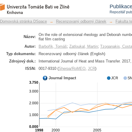
On the role of extensional rheol
Repozitář DSpace/Manakin
Publikac
phenomenon during flat film casting
Repozitář pub
Domovská stránka DSpace
→
Recenzovaný odborný článek
→
Fakulta t
On the role of extensional rheology and Deborah numb
Název:
flat film casting
Autor:
Barbořík, Tomáš
;
Zatloukal, Martin
;
Tzoganakis, Cost
Typ dokumentu:
Recenzovaný odborný článek (English)
Zdrojový dok.:
International Journal of Heat and Mass Transfer. 2017,
ISSN:
0017-9310 (
Sherpa/RoMEO
,
JCR
)
Journal Impact
JCR
SN
3.750
3.000
2.000
1.000
0.000
1998
2000
2005