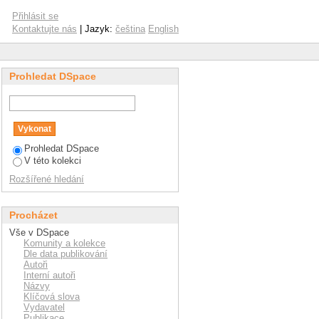
Přihlásit se
Kontaktujte nás
| Jazyk:
čeština
English
Prohledat DSpace
Prohledat DSpace
V této kolekci
Rozšířené hledání
Procházet
Vše v DSpace
Komunity a kolekce
Dle data publikování
Autoři
Interní autoři
Názvy
Klíčová slova
Vydavatel
Publikace