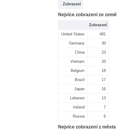
Zobrazení
Nejvíce zobrazení ze země
Zobrazení
United States
491
Germany
30
China
23
Vietnam
20
Belgium
18
Brazil
17
Japan
16
Lebanon
13
Ireland
7
Russia
6
Nejvíce zobrazení z města