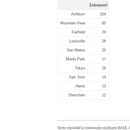
Zobrazení
Ashburn
204
Mountain View
60
Fairfield
29
Louisville
28
San Mateo
20
Menlo Park
17
Tokyo
16
San Jose
14
Hanoi
13
Shenzhen
12
Tento repozitář je indexován službami BASE