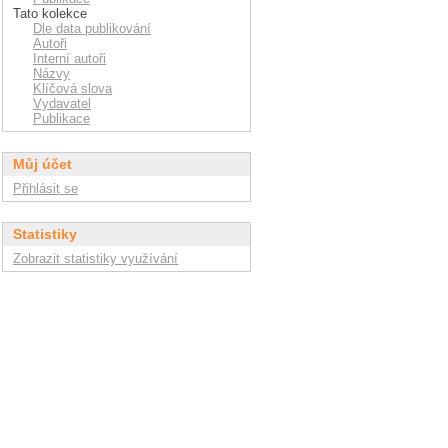
Tato kolekce
Dle data publikování
Autoři
Interní autoři
Názvy
Klíčová slova
Vydavatel
Publikace
Můj účet
Přihlásit se
Statistiky
Zobrazit statistiky využívání