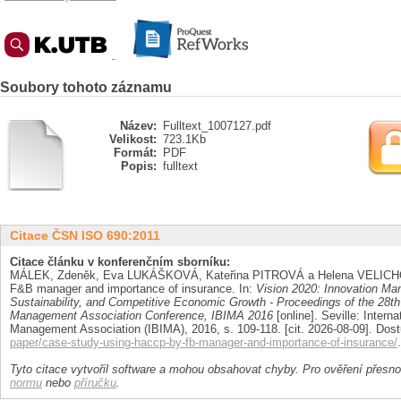
Soubory tohoto záznamu
Název:
Fulltext_1007127.pdf
Velikost:
723.1Kb
Formát:
PDF
Popis:
fulltext
Citace ČSN ISO 690:2011
Citace článku v konferenčním sborníku:
MÁLEK, Zdeněk, Eva LUKÁŠKOVÁ, Kateřina PITROVÁ a Helena VELICHO
F&B manager and importance of insurance. In:
Vision 2020: Innovation M
Sustainability, and Competitive Economic Growth - Proceedings of the 28th
Management Association Conference, IBIMA 2016
[online]. Seville: Intern
Management Association (IBIMA), 2016, s. 109-118. [cit. 2026-08-09]. Dos
paper/case-study-using-haccp-by-fb-manager-and-importance-of-insurance/
.
Tyto citace vytvořil software a mohou obsahovat chyby. Pro ověření přesnos
normu
nebo
příručku
.