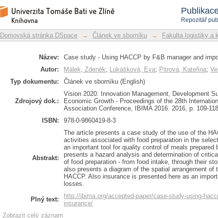
Case study - Using HACCP by F&B man
Repozitář DSpace/Manakin
Publikac
Repozitář pub
Domovská stránka DSpace
→
Článek ve sborníku
→
Fakulta logistiky a 
Název:
Case study - Using HACCP by F&B manager and impor
Autor:
Málek, Zdeněk
;
Lukášková, Eva
;
Pitrová, Kateřina
;
Ve
Typ dokumentu:
Článek ve sborníku (English)
Vision 2020: Innovation Management, Development Sus
Zdrojový dok.:
Economic Growth - Proceedings of the 28th Internati
Association Conference, IBIMA 2016. 2016, p. 109-11
ISBN:
978-0-9860419-8-3
The article presents a case study of the use of the HA
activities associated with food preparation in the se
an important tool for quality control of meals prepared
presents a hazard analysis and determination of critica
Abstrakt:
of food preparation - from food intake, through their st
also presents a diagram of the spatial arrangement of 
HACCP. Also insurance is presented here as an importa
losses.
http://ibima.org/accepted-paper/case-study-using-hac
Plný text:
insurance/
Zobrazit celý záznam