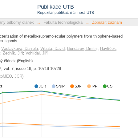
acterization of metallo-supramole
Publikace UTB
ers bearing pybox ligands
Repozitář publikační činnosti UTB
ný odborný článek
→
Fakulta technologická
→
Zobrazit záznam
cterization of metallo-supramolecular polymers from thiophene-based
ox ligands
;
Václavková, Daniela
;
Vrbata, David
;
Bondarev, Dmitrij
;
Havlíček,
n
;
Zedník, Jiří
;
Vohlídal, Jiří
 článek (English)
 vol. 7, issue 18, p. 10718-10728
/RoMEO
,
JCR
)
ct
JCR
SNIP
SJR
IPP
CS