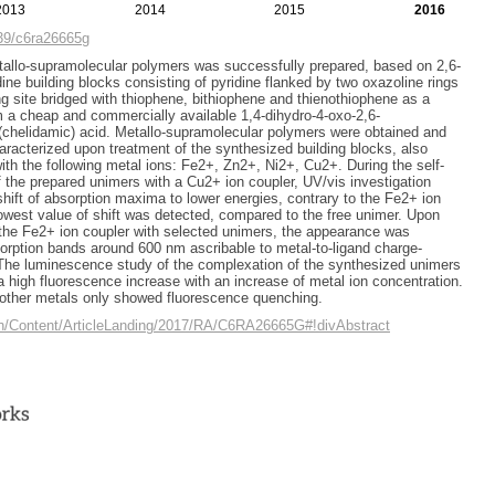
2013
2014
2015
2016
039/c6ra26665g
tallo-supramolecular polymers was successfully prepared, based on 2,6-
dine building blocks consisting of pyridine flanked by two oxazoline rings
ing site bridged with thiophene, bithiophene and thienothiophene as a
om a cheap and commercially available 1,4-dihydro-4-oxo-2,6-
 (chelidamic) acid. Metallo-supramolecular polymers were obtained and
aracterized upon treatment of the synthesized building blocks, also
th the following metal ions: Fe2+, Zn2+, Ni2+, Cu2+. During the self-
the prepared unimers with a Cu2+ ion coupler, UV/vis investigation
hift of absorption maxima to lower energies, contrary to the Fe2+ ion
owest value of shift was detected, compared to the free unimer. Upon
the Fe2+ ion coupler with selected unimers, the appearance was
rption bands around 600 nm ascribable to metal-to-ligand charge-
. The luminescence study of the complexation of the synthesized unimers
a high fluorescence increase with an increase of metal ion concentration.
e other metals only showed fluorescence quenching.
/en/Content/ArticleLanding/2017/RA/C6RA26665G#!divAbstract