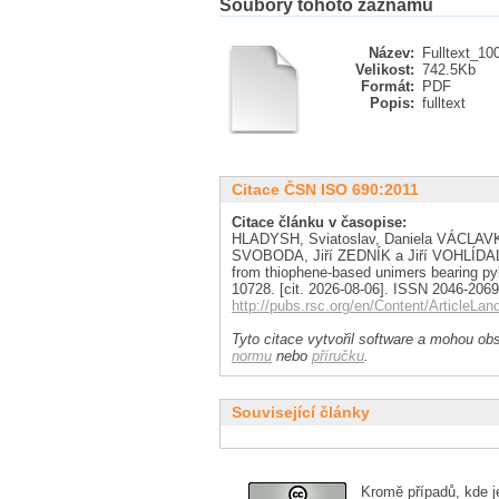
Soubory tohoto záznamu
Název:
Fulltext_10
Velikost:
742.5Kb
Formát:
PDF
Popis:
fulltext
Citace ČSN ISO 690:2011
Citace článku v časopise:
HLADYSH, Sviatoslav, Daniela VÁCLAV
SVOBODA, Jiří ZEDNÍK a Jiří VOHLÍDAL. 
from thiophene-based unimers bearing py
10728. [cit. 2026-08-06]. ISSN 2046-2069
http://pubs.rsc.org/en/Content/ArticleL
Tyto citace vytvořil software a mohou obs
normu
nebo
příručku
.
Související články
Kromě případů, kde je