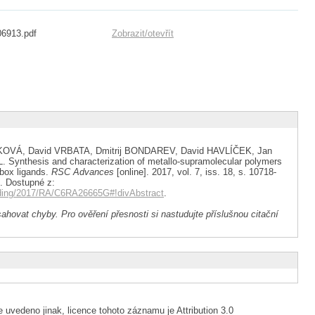
06913.pdf
Zobrazit/
otevřít
KOVÁ, David VRBATA, Dmitrij BONDAREV, David HAVLÍČEK, Jan
Synthesis and characterization of metallo-supramolecular polymers
box ligands.
RSC Advances
[online]. 2017, vol. 7, iss. 18, s. 10718-
. Dostupné z:
anding/2017/RA/C6RA26665G#!divAbstract
.
ahovat chyby. Pro ověření přesnosti si nastudujte příslušnou citační
 uvedeno jinak, licence tohoto záznamu je Attribution 3.0