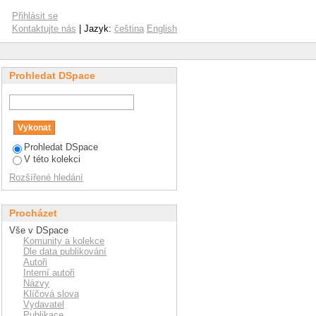
cular polymers from
Přihlásit se
Kontaktujte nás
| Jazyk:
čeština
English
Prohledat DSpace
Prohledat DSpace
V této kolekci
Rozšířené hledání
Procházet
Vše v DSpace
Komunity a kolekce
Dle data publikování
Autoři
Interní autoři
Názvy
Klíčová slova
Vydavatel
Publikace