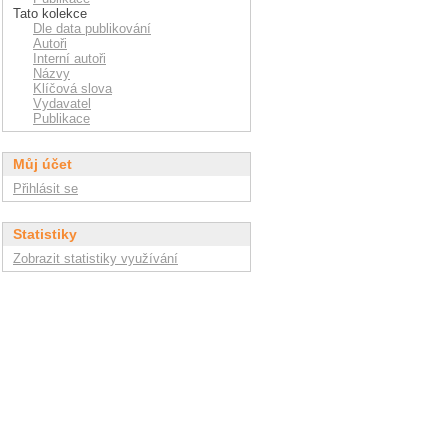
Tato kolekce
Dle data publikování
Autoři
Interní autoři
Názvy
Klíčová slova
Vydavatel
Publikace
Můj účet
Přihlásit se
Statistiky
Zobrazit statistiky využívání