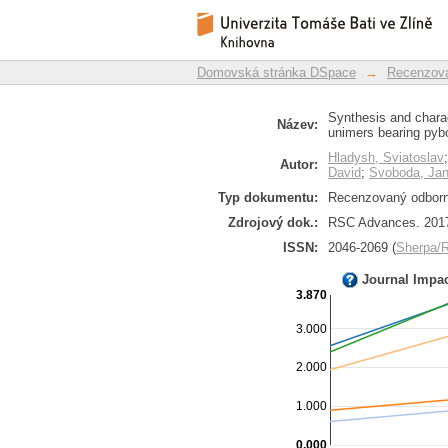
Synthesis and char
Repozitář DSpace/Manakin
thiophene-based unim
Domovská stránka DSpace
→
Recenzova
Synthesis and chara
Název:
unimers bearing pyb
Hladysh, Sviatoslav
Autor:
David
;
Svoboda, Ja
Typ dokumentu:
Recenzovaný odborný
Zdrojový dok.:
RSC Advances. 2017,
ISSN:
2046-2069 (
Sherpa
Journal Impa
3.870
3.000
2.000
1.000
0.000