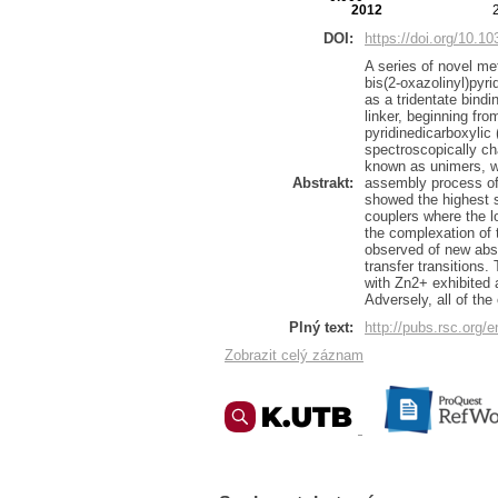
2012
DOI:
https://doi.org/10.1
A series of novel me
bis(2-oxazolinyl)pyri
as a tridentate bind
linker, beginning fr
pyridinedicarboxylic
spectroscopically ch
known as unimers, wi
Abstrakt:
assembly process of 
showed the highest s
couplers where the l
the complexation of 
observed of new abso
transfer transitions
with Zn2+ exhibited 
Adversely, all of th
Plný text:
http://pubs.rsc.org
Zobrazit celý záznam