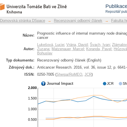
Prognostic influence of internal mam
Repozitář DSpace/Manakin
Publikac
stage breast cancer
Repozitář pub
Domovská stránka DSpace
→
Recenzovaný odborný článek
→
Fakulta h
Prognostic influence of internal mammary node drainage
Název:
cancer
Lukešová, Lucie
;
Vrána, David
;
Švach, Ivan
;
Zlámalov
Autor:
Zuzana
;
Matzenauer, Marcel
;
Koranda, Pavel
;
Hrůzová
Bohuslav
Typ dokumentu:
Recenzovaný odborný článek (English)
Zdrojový dok.:
Anticancer Research. 2016, vol. 36, issue 12, p. 6641
ISSN:
0250-7005 (
Sherpa/RoMEO
,
JCR
)
Journal Impact
JCR
SN
2.000
1.500
1.000
0.500