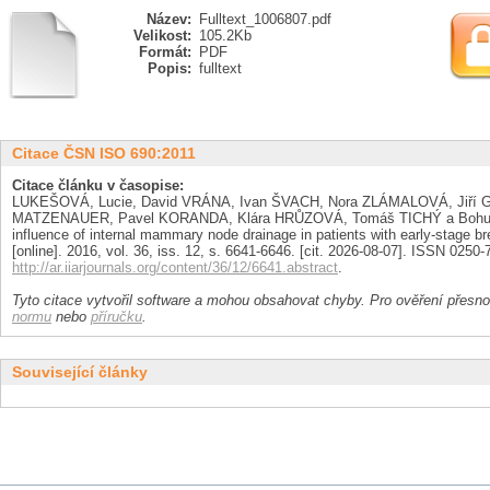
Název:
Fulltext_1006807.pdf
Velikost:
105.2Kb
Formát:
PDF
Popis:
fulltext
Citace ČSN ISO 690:2011
Citace článku v časopise:
LUKEŠOVÁ, Lucie, David VRÁNA, Ivan ŠVACH, Nora ZLÁMALOVÁ, Jiří
MATZENAUER, Pavel KORANDA, Klára HRŮZOVÁ, Tomáš TICHÝ a Bohus
influence of internal mammary node drainage in patients with early-stage b
[online]. 2016, vol. 36, iss. 12, s. 6641-6646. [cit. 2026-08-07]. ISSN 0250
http://ar.iiarjournals.org/content/36/12/6641.abstract
.
Tyto citace vytvořil software a mohou obsahovat chyby. Pro ověření přesnos
normu
nebo
příručku
.
Související články