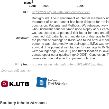
0.000
1998
2000
2005
DOI:
https://doi.org/10.21873/anticanres.11272
Background: The management of internal mammary node
treatment of breast cancer has been debated for the l
conclusion. Patients and Methods: We retrospectively 
who underwent sentinel lymph node biopsy at our cente
was assessed as a potential risk factor for local and 
identified 712 patients, with incidence of drainage to 
Abstrakt:
the pattern of drainage to IMNs was found after a medi
outcome was observed when drainage to IMNs was evalu
survival. The potential risk factors for drainage to IM
were younger age (p=0.002) and tumor location in lower-
versus upper-outer quadrant (p<0.0001). Conclusion: Th
have a detrimental effect on patient outcome.
Plný text:
http://ar.iiarjournals.org/content/36/12/6641.abstract
Zobrazit celý záznam
Soubory tohoto záznamu