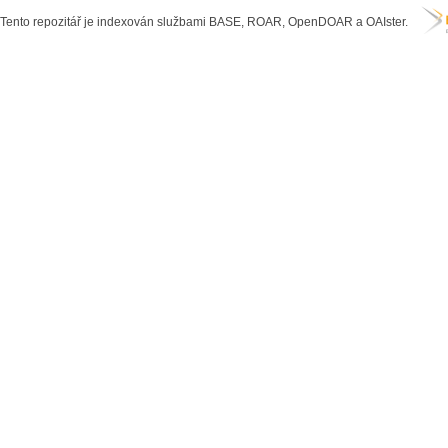
Tento repozitář je indexován službami BASE, ROAR, OpenDOAR a OAIster.