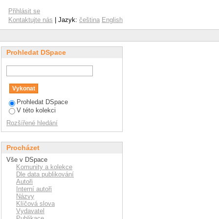
Přihlásit se
Kontaktujte nás
| Jazyk:
čeština
English
Prohledat DSpace
Prohledat DSpace
V této kolekci
Rozšířené hledání
Procházet
Vše v DSpace
Komunity a kolekce
Dle data publikování
Autoři
Interní autoři
Názvy
Klíčová slova
Vydavatel
Publikace