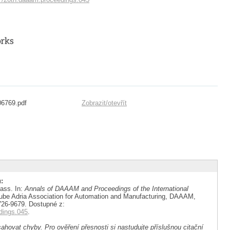
06769.pdf
Zobrazit/
otevřít
:
ass. In:
Annals of DAAAM and Proceedings of the International
nube Adria Association for Automation and Manufacturing, DAAAM,
1726-9679. Dostupné z:
dings.045
.
ahovat chyby. Pro ověření přesnosti si nastudujte příslušnou citační