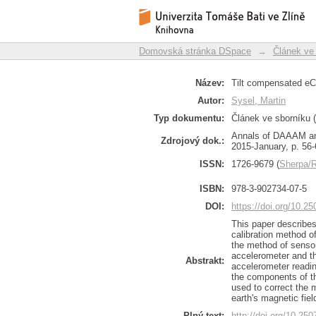
Tilt compensated eC
Repozitář DSpace/Manakin
Domovská stránka DSpace
→
Článek ve
Název:
Tilt compensated e
Autor:
Sysel, Martin
Typ dokumentu:
Článek ve sborníku (
Annals of DAAAM an
Zdrojový dok.:
2015-January, p. 56-
ISSN:
1726-9679 (
Sherpa
ISBN:
978-3-902734-07-5
DOI:
https://doi.org/10.
This paper describe
calibration method o
the method of senso
accelerometer and th
Abstrakt:
accelerometer readi
the components of th
used to correct the
earth's magnetic fie
Plný text:
http://doi.org/10.25