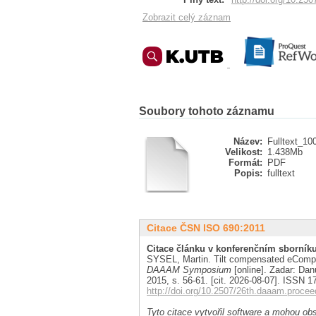
Zobrazit celý záznam
Soubory tohoto záznamu
Název:
Fulltext_10
Velikost:
1.438Mb
Formát:
PDF
Popis:
fulltext
Citace ČSN ISO 690:2011
Citace článku v konferenčním sborníku
SYSEL, Martin. Tilt compensated eComp
DAAAM Symposium
[online]. Zadar: Da
2015, s. 56-61. [cit. 2026-08-07]. ISSN 
http://doi.org/10.2507/26th.daaam.procee
Tyto citace vytvořil software a mohou obs