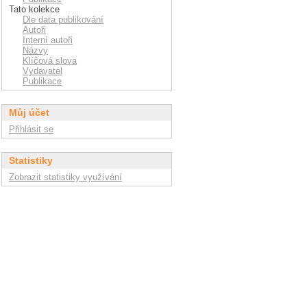
Tato kolekce
Dle data publikování
Autoři
Interní autoři
Názvy
Klíčová slova
Vydavatel
Publikace
Můj účet
Přihlásit se
Statistiky
Zobrazit statistiky využívání