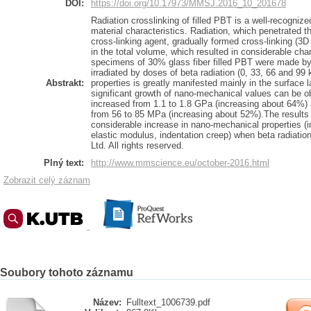
DOI:
https://doi.org/10.17973/MMSJ.2016_10_201678
Radiation crosslinking of filled PBT is a well-recogniz
material characteristics. Radiation, which penetrated 
cross-linking agent, gradually formed cross-linking (3D n
in the total volume, which resulted in considerable c
specimens of 30% glass fiber filled PBT were made by
irradiated by doses of beta radiation (0, 33, 66 and 9
Abstrakt:
properties is greatly manifested mainly in the surface
significant growth of nano-mechanical values can be 
increased from 1.1 to 1.8 GPa (increasing about 64%)
from 56 to 85 MPa (increasing about 52%).The result
considerable increase in nano-mechanical properties (i
elastic modulus, indentation creep) when beta radiati
Ltd. All rights reserved.
Plný text:
http://www.mmscience.eu/october-2016.html
Zobrazit celý záznam
Soubory tohoto záznamu
Název:
Fulltext_1006739.pdf