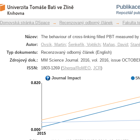
The behaviour of cross-linking filled
Repozitář DSpace/Manakin
Publikac
Repozitář pub
Domovská stránka DSpace
→
Recenzovaný odborný článek
→
Fakulta t
Název:
The behaviour of cross-linking filled PBT measured b
Autor:
Ovsík, Martin
;
Šenkeřík, Vojtěch
;
Maňas, David
;
Stan
Typ dokumentu:
Recenzovaný odborný článek (English)
Zdrojový dok.:
MM Science Journal. 2016, vol. 2016, issue OCTOBER
ISSN:
1803-1269 (
Sherpa/RoMEO
,
JCR
)
Journal Impact
SN
0.820
0.000
2015