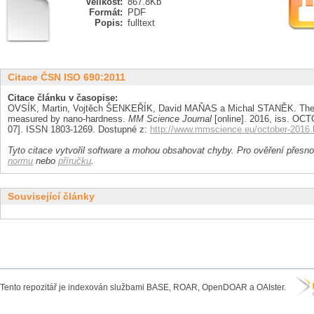
Velikost:
867.8Kb
Formát:
PDF
Popis:
fulltext
Citace ČSN ISO 690:2011
Citace článku v časopise:
OVSÍK, Martin, Vojtěch ŠENKEŘÍK, David MAŇAS a Michal STANĚK. The beh
measured by nano-hardness.
MM Science Journal
[online]. 2016, iss. OCT
07]. ISSN 1803-1269. Dostupné z:
http://www.mmscience.eu/october-2016.
Tyto citace vytvořil software a mohou obsahovat chyby. Pro ověření přesnos
normu
nebo
příručku
.
Související články
Tento repozitář je indexován službami BASE, ROAR, OpenDOAR a OAIster.