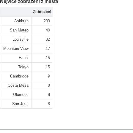
Nejvíce zobrazení z města
Zobrazení
Ashburn
209
San Mateo
40
Louisville
32
Mountain View
17
Hanoi
15
Tokyo
15
Cambridge
9
Costa Mesa
8
Olomouc
8
San Jose
8