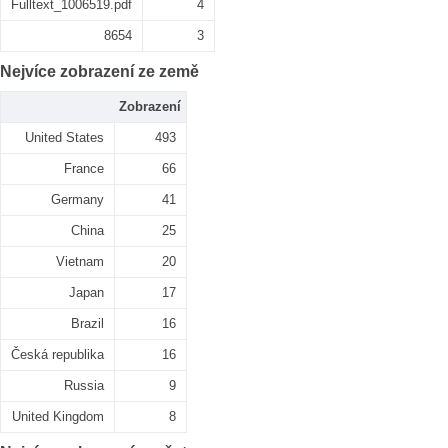
Fulltext_1006519.pdf
4
8654
3
Nejvíce zobrazení ze země
Zobrazení
United States
493
France
66
Germany
41
China
25
Vietnam
20
Japan
17
Brazil
16
Česká republika
16
Russia
9
United Kingdom
8