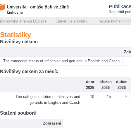
Statistiky
Repozitář DSpace/Manakin
Publikac
Repozitář pub
Domovská stránka DSpace
→
Článek ve sborníku
→
Fakulta humanitních
Statistiky
Návštěvy celkem
Zob
The categorial status of infinitives and gerunds in English and Czech
Návštěvy celkem za měsíc
únor
březen
duben
2026
2026
2026
The categorial status of infinitives and
10
15
9
gerunds in English and Czech
Stažení souborů
Zobrazení