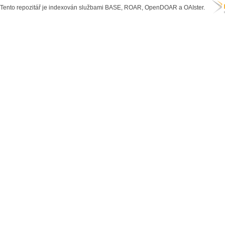
Tento repozitář je indexován službami BASE, ROAR, OpenDOAR a OAIster.