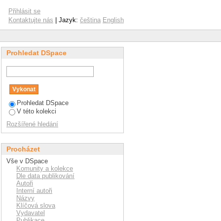
ction
Přihlásit se
Kontaktujte nás
| Jazyk:
čeština
English
Prohledat DSpace
Prohledat DSpace
V této kolekci
Rozšířené hledání
Procházet
Vše v DSpace
Komunity a kolekce
Dle data publikování
Autoři
Interní autoři
Názvy
Klíčová slova
Vydavatel
Publikace