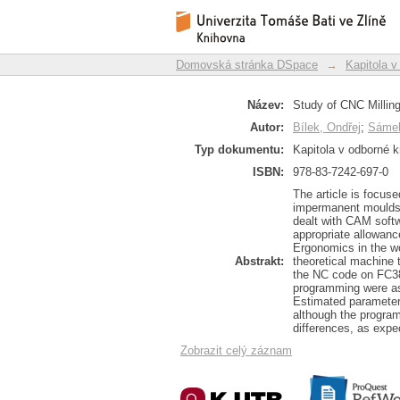
Study of CNC Milling
Repozitář DSpace/Manakin
Domovská stránka DSpace
→
Kapitola v
Název:
Study of CNC Millin
Autor:
Bílek, Ondřej
;
Sámek
Typ dokumentu:
Kapitola v odborné k
ISBN:
978-83-7242-697-0
The article is focus
impermanent moulds 
dealt with CAM softw
appropriate allowan
Ergonomics in the wo
Abstrakt:
theoretical machine
the NC code on FC3
programming were as
Estimated parameters
although the program
differences, as expe
Zobrazit celý záznam