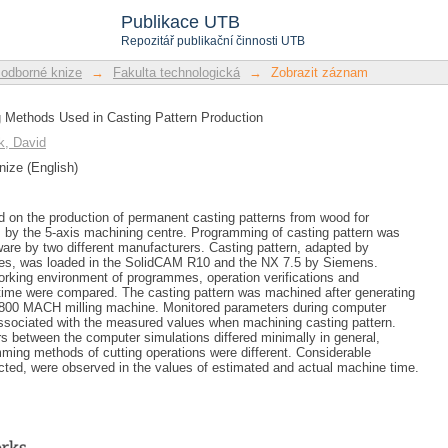
 Methods Used in Casting Pattern Produ
Publikace UTB
Repozitář publikační činnosti UTB
 odborné knize
→
Fakulta technologická
→
Zobrazit záznam
g Methods Used in Casting Pattern Production
, David
nize (English)
ed on the production of permanent casting patterns from wood for
by the 5-axis machining centre. Programming of casting pattern was
are by two different manufacturers. Casting pattern, adapted by
ces, was loaded in the SolidCAM R10 and the NX 7.5 by Siemens.
rking environment of programmes, operation verifications and
 time were compared. The casting pattern was machined after generating
800 MACH milling machine. Monitored parameters during computer
sociated with the measured values when machining casting pattern.
 between the computer simulations differed minimally in general,
ming methods of cutting operations were different. Considerable
cted, were observed in the values of estimated and actual machine time.