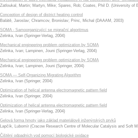
Zatloukal, Martin
;
Martyn, Mike
;
Spares, Rob
;
Coates, Phil D.
(
University of 
Conception of design of district heating control
Balátě, Jaroslav
;
Chramcov, Bronislav
;
Princ, Michal
(
DAAAM
,
2003
)
SOMA - Samoorganizující se migrační algoritmus
Zelinka, Ivan
(
Springer-Verlag
,
2004
)
Mechanical engineering problem optimization by SOMA
Zelinka, Ivan
;
Lampinen, Jouni
(
Springer-Verlag
,
2004
)
Mechanical engineering problem optimization by SOMA
Zelinka, Ivan
;
Lampinen, Jouni
(
Springer
,
2004
)
SOMA — Self-Organizing Migrating Algorithm
Zelinka, Ivan
(
Springer
,
2004
)
Optimization of helical antenna electromagnetic pattern field
Zelinka, Ivan
(
Springer
,
2004
)
Optimization of helical antenna electromagnetic pattern field
Zelinka, Ivan
(
Springer-Verlag
,
2004
)
Gelová forma hmoty jako základ materiálově inženýrských prvků
Lapčík, Lubomír
(
Cracow Research Centre of Molecular Catalysis and Soft M
Čištění odpadních vod pomocí biologické oxidace