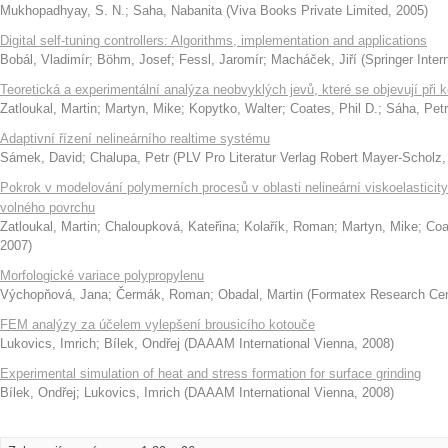
Mukhopadhyay, S. N.
;
Saha, Nabanita
(
Viva Books Private Limited
,
2005
)
Digital self-tuning controllers: Algorithms, implementation and applications
Bobál, Vladimír
;
Böhm, Josef
;
Fessl, Jaromír
;
Macháček, Jiří
(
Springer Inter
Teoretická a experimentální analýza neobvyklých jevů, které se objevují při k
Zatloukal, Martin
;
Martyn, Mike
;
Kopytko, Walter
;
Coates, Phil D.
;
Sáha, Petr
Adaptivní řízení nelineárního realtime systému
Sámek, David
;
Chalupa, Petr
(
PLV Pro Literatur Verlag Robert Mayer-Scholz
Pokrok v modelování polymerních procesů v oblasti nelineární viskoelasticity
volného povrchu
Zatloukal, Martin
;
Chaloupková, Kateřina
;
Kolařík, Roman
;
Martyn, Mike
;
Coa
2007
)
Morfologické variace polypropylenu
Výchopňová, Jana
;
Čermák, Roman
;
Obadal, Martin
(
Formatex Research Cen
FEM analýzy za účelem vylepšení brousicího kotouče
Lukovics, Imrich
;
Bílek, Ondřej
(
DAAAM International Vienna
,
2008
)
Experimental simulation of heat and stress formation for surface grinding
Bílek, Ondřej
;
Lukovics, Imrich
(
DAAAM International Vienna
,
2008
)