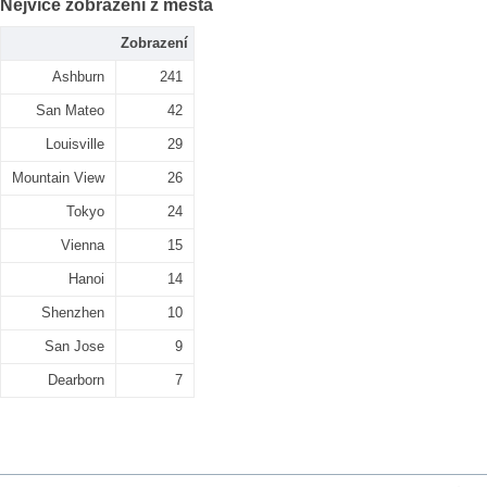
Nejvíce zobrazení z města
Zobrazení
Ashburn
241
San Mateo
42
Louisville
29
Mountain View
26
Tokyo
24
Vienna
15
Hanoi
14
Shenzhen
10
San Jose
9
Dearborn
7