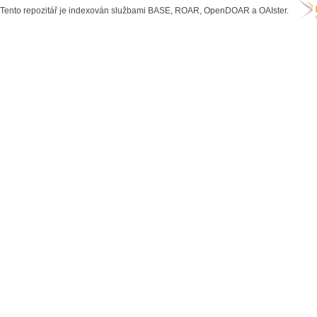
Tento repozitář je indexován službami BASE, ROAR, OpenDOAR a OAIster.