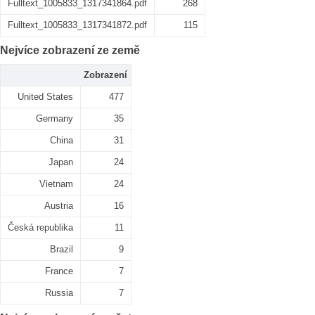
Fulltext_1005833_1317341864.pdf
268
Fulltext_1005833_1317341872.pdf
115
Nejvíce zobrazení ze země
Zobrazení
United States
477
Germany
35
China
31
Japan
24
Vietnam
24
Austria
16
Česká republika
11
Brazil
9
France
7
Russia
7