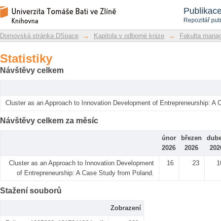
Statistiky
Repozitář DSpace/Manakin
Publikac
Repozitář pub
Domovská stránka DSpace
→
Kapitola v odborné knize
→
Fakulta mana
Statistiky
Návštěvy celkem
Cluster as an Approach to Innovation Development of Entrepreneurship: A 
Návštěvy celkem za měsíc
únor
březen
dub
2026
2026
202
Cluster as an Approach to Innovation Development
16
23
1
of Entrepreneurship: A Case Study from Poland.
Stažení souborů
Zobrazení