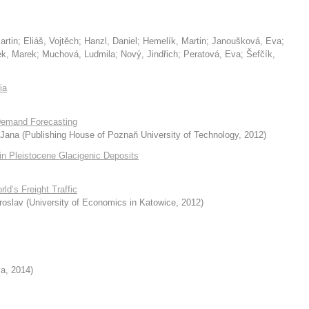
artin
;
Eliáš, Vojtěch
;
Hanzl, Daniel
;
Hemelík, Martin
;
Janoušková, Eva
;
ek, Marek
;
Muchová, Ludmila
;
Nový, Jindřich
;
Peratová, Eva
;
Šefčík,
ia
emand Forecasting
 Jana
(
Publishing House of Poznaň University of Technology
,
2012
)
n Pleistocene Glacigenic Deposits
d’s Freight Traffic
roslav
(
University of Economics in Katowice
,
2012
)
va
,
2014
)