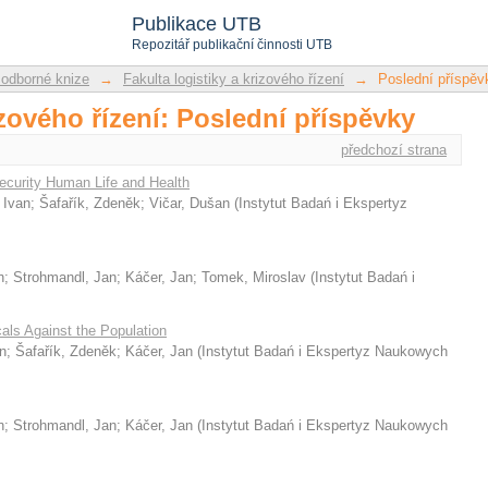
Publikace UTB
Repozitář publikační činnosti UTB
 odborné knize
→
Fakulta logistiky a krizového řízení
→
Poslední příspěv
izového řízení: Poslední příspěvky
předchozí strana
Security Human Life and Health
 Ivan
;
Šafařík, Zdeněk
;
Vičar, Dušan
(
Instytut Badań i Ekspertyz
n
;
Strohmandl, Jan
;
Káčer, Jan
;
Tomek, Miroslav
(
Instytut Badań i
ls Against the Population
n
;
Šafařík, Zdeněk
;
Káčer, Jan
(
Instytut Badań i Ekspertyz Naukowych
n
;
Strohmandl, Jan
;
Káčer, Jan
(
Instytut Badań i Ekspertyz Naukowych