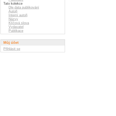
Tato kolekce
Dle data publikování
Autoři
Interní autoři
Názvy
Klíčová slova
Vydavatel
Publikace
Můj účet
Přihlásit se