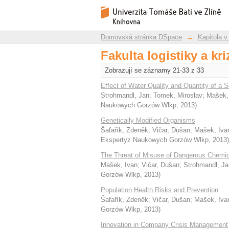
Nedávno přidané
Repozitář DSpace/Manakin
Domovská stránka DSpace
→
Kapitola v
Fakulta logistiky a kr
Zobrazují se záznamy 21-33 z 33
Effect of Water Quality and Quantity of a 
Strohmandl, Jan
;
Tomek, Miroslav
;
Mašek,
Naukowych Gorzów Wlkp
,
2013
)
Genetically Modified Organisms
Šafařík, Zdeněk
;
Vičar, Dušan
;
Mašek, Iva
Ekspertyz Naukowych Gorzów Wlkp
,
2013
)
The Threat of Misuse of Dangerous Chemica
Mašek, Ivan
;
Vičar, Dušan
;
Strohmandl, Ja
Gorzów Wlkp
,
2013
)
Population Health Risks and Prevention
Šafařík, Zdeněk
;
Vičar, Dušan
;
Mašek, Iva
Gorzów Wlkp
,
2013
)
Innovation in Company Crisis Management