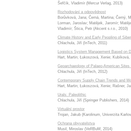
Šefčík, Vladimír
(
Mercur Verlag
,
2013
)
Rozhodování a odpovědnost
Borůvková, Jana
;
Černá, Martina
;
Černý, M
Lorman, Jaroslav
;
Matějek, Jaromír
;
Matěj
Vladimír
;
Štica, Petr
(
Akcent s.r.o.
,
2010
)
Climate History and Early Peopling of Siber
Chlachula, Jiří
(
InTech
,
2011
)
Logistics System Management Based on D
Hart, Martin
;
Łukoszová, Xenie
;
Kubíková,
Geoarchaeology of Palaeo-American Sites i
Chlachula, Jiří
(
InTech
,
2012
)
Contemporary Supply Chain Trends and Worl
Hart, Martin
;
Łukoszová, Xenie
;
Rašner, Ja
Urals: Paleolithic
Chlachula, Jiří
(
Springer Publishers
,
2014
)
Virtuální prostor
Trojan, Jakub
(
Karolinum, Univerzita Karlo
Ochrana obyvatelstva
Musil, Miroslav
(
VeRBuM
,
2014
)