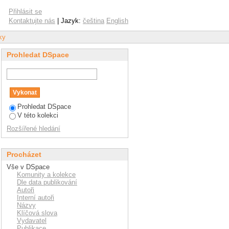
Přihlásit se
Kontaktujte nás
| Jazyk:
čeština
English
ky
Prohledat DSpace
Prohledat DSpace
V této kolekci
Rozšířené hledání
Procházet
Vše v DSpace
Komunity a kolekce
Dle data publikování
Autoři
Interní autoři
Názvy
Klíčová slova
Vydavatel
Publikace