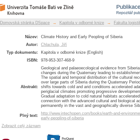
Climate History and Early Peopling of 
Repozitář DSpace/Manakin
Publikac
Repozitář pub
Domovská stránka DSpace
→
Kapitola v odborné knize
→
Fakulta logist
Název:
Climate History and Early Peopling of Siberia
Autor:
Chlachula, Jiří
Typ dokumentu:
Kapitola v odborné knize (English)
ISBN:
978-953-307-468-9
Geological and palaeoecological evidence from Siberia
changes during the Quaternary leading to establishment
The spatial and temporal distribution of the cultural re
over large parts of Siberia during the Quaternary Perio
Abstrakt:
shifts towards cold and arid conditions accelerated ada
periglacial climates promoting progressive development
Gradual adaptation to cold natural habitats accelerated
connection with the advanced cultural and biological a
permanently in the vast and geographically diverse Siber
http://www.intechopen.com/books/earth-and-environmen
Plný text:
early-peopling-of-siberia
Zobrazit celý záznam