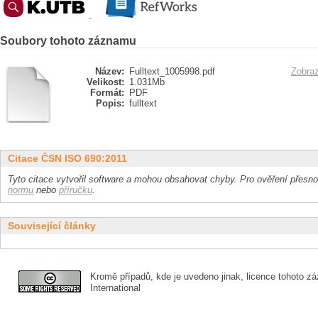
Soubory tohoto záznamu
Název:
Fulltext_1005998.pdf
Zobraz
Velikost:
1.031Mb
Formát:
PDF
Popis:
fulltext
Citace ČSN ISO 690:2011
Tyto citace vytvořil software a mohou obsahovat chyby. Pro ověření přesnos
normu
nebo
příručku
.
Související články
Kromě případů, kde je uvedeno jinak, licence tohoto zá
International