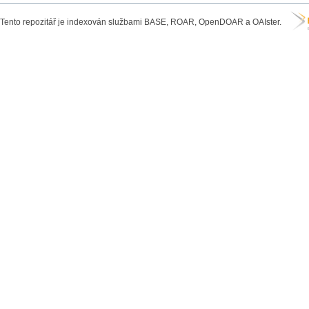
Tento repozitář je indexován službami BASE, ROAR, OpenDOAR a OAIster.