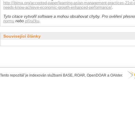
http://ibima.org/accepted-paper/learning-asian-management-practices-21st-
needs-know-achieve-economic-growth-enhanced-performance/
.
Tyto citace vytvořil software a mohou obsahovat chyby. Pro ověření přesnos
normu
nebo
příručku
.
Související články
Tento repozitář je indexován službami BASE, ROAR, OpenDOAR a OAIster.