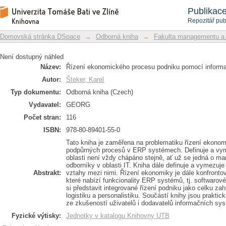
Řízení ekonomického procesu podniku
Repozitář DSpace/Manakin
Publikac
Repozitář pub
Domovská stránka DSpace
→
Odborná kniha
→
Fakulta managementu a
Není dostupný náhled
Název:
Řízení ekonomického procesu podniku pomocí inform
Autor:
Šteker, Karel
Typ dokumentu:
Odborná kniha (Czech)
Vydavatel:
GEORG
Počet stran:
116
ISBN:
978-80-89401-55-0
Tato kniha je zaměřena na problematiku řízení ekonom
podpůrných procesů v ERP systémech. Definuje a vym
oblasti není vždy chápáno stejně, ať už se jedná o m
odborníky v oblasti IT. Kniha dále definuje a vymezuje 
Abstrakt:
vztahy mezi nimi. Řízení ekonomiky je dále konfronto
které nabízí funkcionality ERP systémů, tj. softwarové
si představit integrované řízení podniku jako celku z
logistiku a personalistiku. Součástí knihy jsou praktick
ze zkušeností uživatelů i dodavatelů informačních sy
Fyzické výtisky:
Jednotky v katalogu Knihovny UTB