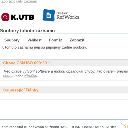
Zobrazit celý záznam
Soubory tohoto záznamu
Soubory
Velikost
Formát
Zobrazit
K tomuto záznamu nejsou připojeny žádné soubory.
Citace ČSN ISO 690:2011
Tyto citace vytvořil software a mohou obsahovat chyby. Pro ověření přesnos
normu
nebo
příručku
.
Související články
Tento repozitář je indexován službami BASE, ROAR, OpenDOAR a OAIster.