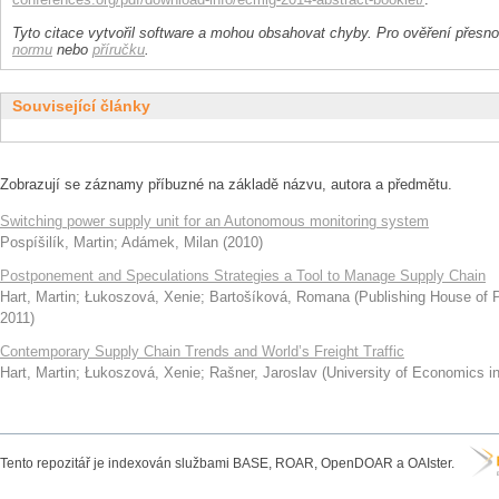
Tyto citace vytvořil software a mohou obsahovat chyby. Pro ověření přesnos
normu
nebo
příručku
.
Související články
Zobrazují se záznamy příbuzné na základě názvu, autora a předmětu.
Switching power supply unit for an Autonomous monitoring system
Pospíšilík, Martin
;
Adámek, Milan
(
2010
)
Postponement and Speculations Strategies a Tool to Manage Supply Chain
Hart, Martin
;
Łukoszová, Xenie
;
Bartošíková, Romana
(
Publishing House of 
2011
)
Contemporary Supply Chain Trends and World’s Freight Traffic
Hart, Martin
;
Łukoszová, Xenie
;
Rašner, Jaroslav
(
University of Economics i
Tento repozitář je indexován službami BASE, ROAR, OpenDOAR a OAIster.