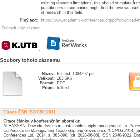
existing research limitations; this should stimulate fu
practitioners in companies might find the reviews usef
of research in this field.
Plný text:
https://www.academic-conferences.org/pdf/download-in
Zobrazit celý záznam
Soubory tohoto záznamu
Název:
Fulltext_1004297.pdf
Velikost:
183.6Kb
Formát:
PDF
Popis:
fulltext
Citace ČSN ISO 690:2011
Citace článku v konferenčním sborníku:
ALHASSAN, Dawuda. Issues in sustainable supply management. In:
Proce
Conference on Management Leadership and Governance (ECMLG 2014)
[o
Conferences Ltd., 2014, s. 383-390. [cit. 2026-08-08]. ISSN 2048-9021. D
conferences.org/pdf/download-info/ecmlg-2014-abstract-booklet/
.