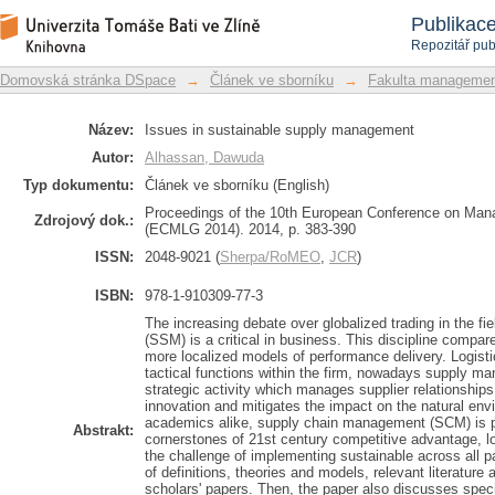
Issues in sustainable supply managem
Repozitář DSpace/Manakin
Publikac
Repozitář pub
Domovská stránka DSpace
→
Článek ve sborníku
→
Fakulta managemen
Název:
Issues in sustainable supply management
Autor:
Alhassan, Dawuda
Typ dokumentu:
Článek ve sborníku (English)
Proceedings of the 10th European Conference on Ma
Zdrojový dok.:
(ECMLG 2014). 2014, p. 383-390
ISSN:
2048-9021 (
Sherpa/RoMEO
,
JCR
)
ISBN:
978-1-910309-77-3
The increasing debate over globalized trading in the f
(SSM) is a critical in business. This discipline compa
more localized models of performance delivery. Logist
tactical functions within the firm, nowadays supply
strategic activity which manages supplier relationship
innovation and mitigates the impact on the natural env
academics alike, supply chain management (SCM) is p
Abstrakt:
cornerstones of 21st century competitive advantage, l
the challenge of implementing sustainable across all p
of definitions, theories and models, relevant literatur
scholars' papers. Then, the paper also discusses specif