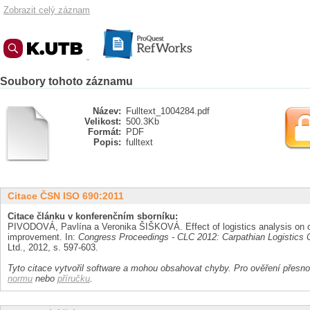
Zobrazit celý záznam
Soubory tohoto záznamu
Název:
Fulltext_1004284.pdf
Velikost:
500.3Kb
Formát:
PDF
Popis:
fulltext
Citace ČSN ISO 690:2011
Citace článku v konferenčním sborníku:
PIVODOVÁ, Pavlína a Veronika ŠIŠKOVÁ. Effect of logistics analysis on
improvement. In:
Congress Proceedings - CLC 2012: Carpathian Logistics
Ltd., 2012, s. 597-603.
Tyto citace vytvořil software a mohou obsahovat chyby. Pro ověření přesnos
normu
nebo
příručku
.