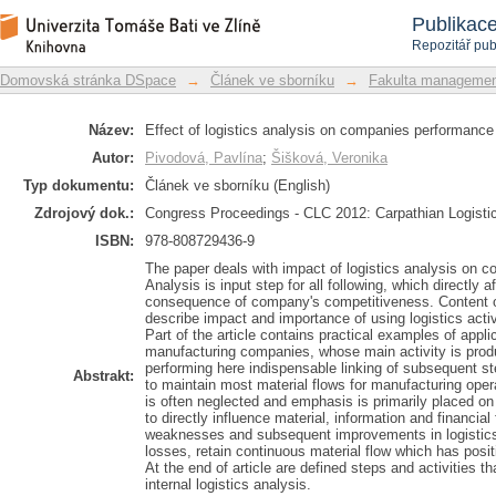
Effect of logistics analysis on compa
Repozitář DSpace/Manakin
Publikac
Repozitář pub
Domovská stránka DSpace
→
Článek ve sborníku
→
Fakulta managemen
Název:
Effect of logistics analysis on companies performanc
Autor:
Pivodová, Pavlína
;
Šišková, Veronika
Typ dokumentu:
Článek ve sborníku (English)
Zdrojový dok.:
Congress Proceedings - CLC 2012: Carpathian Logisti
ISBN:
978-808729436-9
The paper deals with impact of logistics analysis on
Analysis is input step for all following, which directly 
consequence of company's competitiveness. Content of
describe impact and importance of using logistics act
Part of the article contains practical examples of appli
manufacturing companies, whose main activity is produc
performing here indispensable linking of subsequent st
Abstrakt:
to maintain most material flows for manufacturing oper
is often neglected and emphasis is primarily placed on 
to directly influence material, information and financial
weaknesses and subsequent improvements in logistics
losses, retain continuous material flow which has pos
At the end of article are defined steps and activities 
internal logistics analysis.