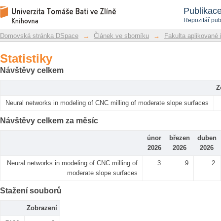
Statistiky
Repozitář DSpace/Manakin
Publikac
Repozitář pub
Domovská stránka DSpace
→
Článek ve sborníku
→
Fakulta aplikované 
Statistiky
Návštěvy celkem
Z
Neural networks in modeling of CNC milling of moderate slope surfaces
Návštěvy celkem za měsíc
únor
březen
duben
2026
2026
2026
Neural networks in modeling of CNC milling of
3
9
2
moderate slope surfaces
Stažení souborů
Zobrazení