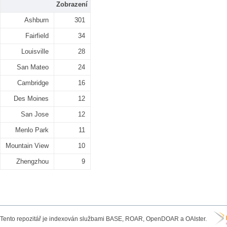
Zobrazení
Ashburn
301
Fairfield
34
Louisville
28
San Mateo
24
Cambridge
16
Des Moines
12
San Jose
12
Menlo Park
11
Mountain View
10
Zhengzhou
9
Tento repozitář je indexován službami BASE, ROAR, OpenDOAR a OAIster.