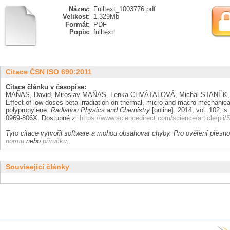
Název:
Fulltext_1003776.pdf
Velikost:
1.329Mb
Formát:
PDF
Popis:
fulltext
Citace ČSN ISO 690:2011
Citace článku v časopise:
MAŇAS, David, Miroslav MAŇAS, Lenka CHVÁTALOVÁ, Michal STANĚK, 
Effect of low doses beta irradiation on thermal, micro and macro mechanical 
polypropylene.
Radiation Physics and Chemistry
[online]. 2014, vol. 102, s
0969-806X. Dostupné z:
https://www.sciencedirect.com/science/article/p
Tyto citace vytvořil software a mohou obsahovat chyby. Pro ověření přesnos
normu
nebo
příručku
.
Související články