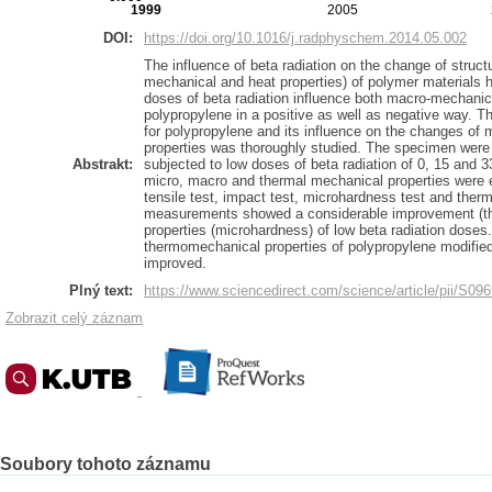
1999
2005
DOI:
https://doi.org/10.1016/j.radphyschem.2014.05.002
The influence of beta radiation on the change of struct
mechanical and heat properties) of polymer materials
doses of beta radiation influence both macro-mechanica
polypropylene in a positive as well as negative way. Th
for polypropylene and its influence on the changes of
properties was thoroughly studied. The specimen were
Abstrakt:
subjected to low doses of beta radiation of 0, 15 and 
micro, macro and thermal mechanical properties wer
tensile test, impact test, microhardness test and ther
measurements showed a considerable improvement (thr
properties (microhardness) of low beta radiation doses
thermomechanical properties of polypropylene modified
improved.
Plný text:
https://www.sciencedirect.com/science/article/pii/S
Zobrazit celý záznam
Soubory tohoto záznamu