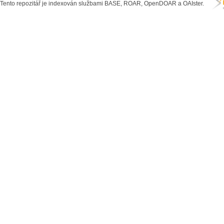
Tento repozitář je indexován službami BASE, ROAR, OpenDOAR a OAIster.