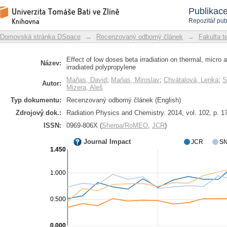
Effect of low doses beta irradiatio
Repozitář DSpace/Manakin
Publikac
properties of irradiated polypropylene
Repozitář pub
Domovská stránka DSpace
→
Recenzovaný odborný článek
→
Fakulta t
Effect of low doses beta irradiation on thermal, micro
Název:
irradiated polypropylene
Maňas, David
;
Maňas, Miroslav
;
Chvátalová, Lenka
;
S
Autor:
Mizera, Aleš
Typ dokumentu:
Recenzovaný odborný článek (English)
Zdrojový dok.:
Radiation Physics and Chemistry. 2014, vol. 102, p. 1
ISSN:
0969-806X (
Sherpa/RoMEO
,
JCR
)
Journal Impact
JCR
SN
1.450
1.000
0.500
0.000