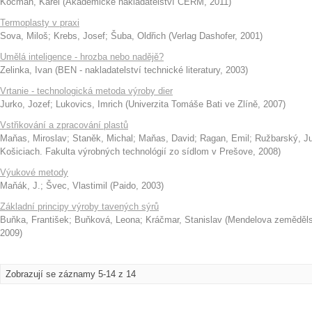
Kocman, Karel
(
Akademické nakladatelství CERM
,
2011
)
Termoplasty v praxi
Sova, Miloš
;
Krebs, Josef
;
Šuba, Oldřich
(
Verlag Dashofer
,
2001
)
Umělá inteligence - hrozba nebo nadějě?
Zelinka, Ivan
(
BEN - nakladatelství technické literatury
,
2003
)
Vrtanie - technologická metoda výroby dier
Jurko, Jozef
;
Lukovics, Imrich
(
Univerzita Tomáše Bati ve Zlíně
,
2007
)
Vstřikování a zpracování plastů
Maňas, Miroslav
;
Staněk, Michal
;
Maňas, David
;
Ragan, Emil
;
Ružbarský, Ju
Košiciach. Fakulta výrobných technológií zo sídlom v Prešove
,
2008
)
Výukové metody
Maňák, J.
;
Švec, Vlastimil
(
Paido
,
2003
)
Základní principy výroby tavených sýrů
Buňka, František
;
Buňková, Leona
;
Kráčmar, Stanislav
(
Mendelova zemědělsk
2009
)
Zobrazují se záznamy 5-14 z 14