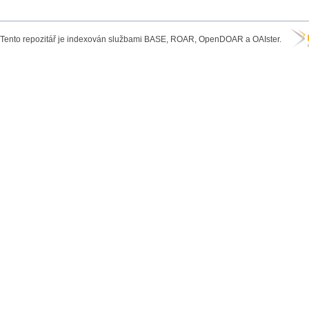
Tento repozitář je indexován službami BASE, ROAR, OpenDOAR a OAIster.