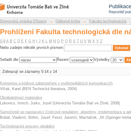
Prohlížení Fakulta technologická dle n
Repozitář DSpace/Manakin
Publikac
Repozitář pub
Domovská stránka DSpace
→
Odborná kniha
→
Fakulta technologická
Prohlížení Fakulta technologická dle n
0-9
A
B
C
D
E
F
G
H
I
J
K
L
M
N
O
P
Q
R
S
T
U
V
W
X
Y
Z
Nebo zadejte několik prvních písmen:
Seřadit dle:
Řazení:
Výsledky:
Zobrazují se záznamy 5-14 z 14
Komprese a kódová zabezpečení v multimediálních komunikacích
Vlček, Karel
(
BEN Technická literatura
,
2004
)
Obrábatelnost materiálov
Lukovics, Imrich
;
Jurko, Jozef
(
Univerzita Tomáše Bati ve Zlíně
,
2008
)
Samočinně se nastavující číslicové regulátory: algoritmy, implementace a ap
Bobál, Vladimír
;
Böhm, Josef
;
Fessl, Jaromír
;
Macháček, Jiří
(
Springer-Verla
Technologické procesy obrábění