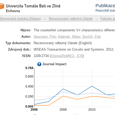
The counterfeit components V-I charact
Repozitář DSpace/Manakin
Publikac
Repozitář pub
Domovská stránka DSpace
→
Recenzovaný odborný článek
→
Fakulta a
Název:
The counterfeit components V-I characteristics differe
Autor:
Neumann, Petr
;
Adámek, Milan
;
Skočík, Petr
Typ dokumentu:
Recenzovaný odborný článek (English)
Zdrojový dok.:
WSEAS Transactions on Circuits and Systems. 2012, vo
ISSN:
1109-2734 (
Sherpa/RoMEO
,
JCR
)
Journal Impact
0.768
0.600
0.400
0.200
0.000
2006
2008
2010