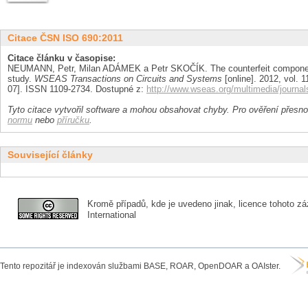
Citace ČSN ISO 690:2011
Citace článku v časopise:
NEUMANN, Petr, Milan ADÁMEK a Petr SKOČÍK. The counterfeit components
study.
WSEAS Transactions on Circuits and Systems
[online]. 2012, vol. 1
07]. ISSN 1109-2734. Dostupné z:
http://www.wseas.org/multimedia/journal
Tyto citace vytvořil software a mohou obsahovat chyby. Pro ověření přesnos
normu
nebo
příručku
.
Související články
Kromě případů, kde je uvedeno jinak, licence tohoto zá
International
Tento repozitář je indexován službami BASE, ROAR, OpenDOAR a OAIster.