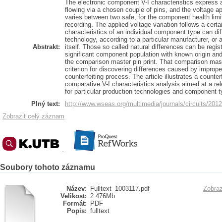
The electronic component V-I characteristics express a
flowing via a chosen couple of pins, and the voltage ap
varies between two safe, for the component health limit
recording. The applied voltage variation follows a certa
characteristics of an individual component type can dif
technology, according to a particular manufacturer, or
Abstrakt:
itself. Those so called natural differences can be regist
significant component population with known origin an
the comparison master pin print. That comparison mast
criterion for discovering differences caused by improper
counterfeiting process. The article illustrates a counterf
comparative V-I characteristics analysis aimed at a 
for particular production technologies and component t
Plný text:
http://www.wseas.org/multimedia/journals/circuits/201
Zobrazit celý záznam
Soubory tohoto záznamu
Název:
Fulltext_1003117.pdf
Zobraz
Velikost:
2.476Mb
Formát:
PDF
Popis:
fulltext