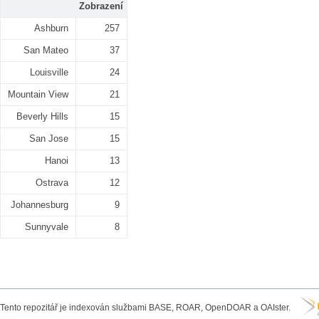
Zobrazení
Ashburn
257
San Mateo
37
Louisville
24
Mountain View
21
Beverly Hills
15
San Jose
15
Hanoi
13
Ostrava
12
Johannesburg
9
Sunnyvale
8
Tento repozitář je indexován službami BASE, ROAR, OpenDOAR a OAIster.