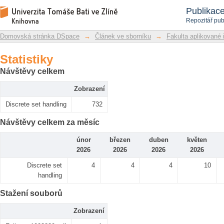
Statistiky
Repozitář DSpace/Manakin
Publikac
Repozitář pub
Domovská stránka DSpace
→
Článek ve sborníku
→
Fakulta aplikované 
Statistiky
Návštěvy celkem
Zobrazení
Discrete set handling
732
Návštěvy celkem za měsíc
únor
březen
duben
květen
2026
2026
2026
2026
Discrete set
4
4
4
10
handling
Stažení souborů
Zobrazení