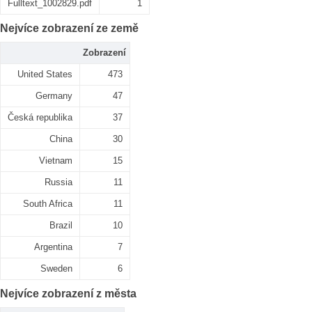
Fulltext_1002829.pdf
1
Nejvíce zobrazení ze země
Zobrazení
United States
473
Germany
47
Česká republika
37
China
30
Vietnam
15
Russia
11
South Africa
11
Brazil
10
Argentina
7
Sweden
6
Nejvíce zobrazení z města