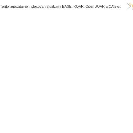
Tento repozitář je indexován službami BASE, ROAR, OpenDOAR a OAIster.