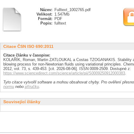
Název:
Fulltext_1002765.pdf
Velikost:
1.547Mb
Formát:
PDF
Popis:
fulltext
Citace ČSN ISO 690:2011
Citace článku v časopise:
KOLAŘÍK, Roman, Martin ZATLOUKAL a Costas TZOGANAKIS. Stability anal
blowing process for non-Newtonian fluids using variational principles.
Chemi
2012, vol. 73, s. 439-453. [cit. 2026-08-06]. ISSN 0009-2509. Dostupné z:
https://www.sciencedirect.com/science/article/pii/S0009250912000383
.
Tyto citace vytvořil software a mohou obsahovat chyby. Pro ověření přesnos
normu
nebo
příručku
.
Související články