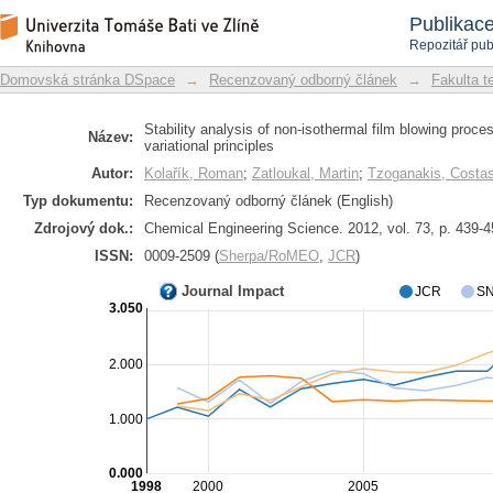
Stability analysis of non-isothermal f
Repozitář DSpace/Manakin
Publikac
using variational principles
Repozitář pub
Domovská stránka DSpace
→
Recenzovaný odborný článek
→
Fakulta t
Stability analysis of non-isothermal film blowing proce
Název:
variational principles
Autor:
Kolařík, Roman
;
Zatloukal, Martin
;
Tzoganakis, Costa
Typ dokumentu:
Recenzovaný odborný článek (English)
Zdrojový dok.:
Chemical Engineering Science. 2012, vol. 73, p. 439-
ISSN:
0009-2509 (
Sherpa/RoMEO
,
JCR
)
Journal Impact
JCR
SN
3.050
2.000
1.000
0.000
1998
2000
2005