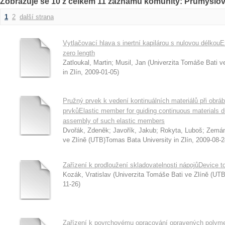
Zobrazuje se 10 z celkem 11 záznamů komunity: Průmyslové
1
2
další strana
Vytlačovací hlava s inertní kapilárou s nulovou délkouEx
zero length
Zatloukal, Martin
;
Musil, Jan
(
Univerzita Tomáše Bati v
in Zlín
,
2009-01-05
)
Pružný prvek k vedení kontinuálních materiálů při obr
prvkůElastic member for guiding continuous materials 
assembly of such elastic members
Dvořák, Zdeněk
;
Javořík, Jakub
;
Rokyta, Luboš
;
Zemán
ve Zlíně (UTB)Tomas Bata University in Zlín
,
2009-08-2
Zařízení k prodloužení skladovatelnosti nápojůDevice to
Kozák, Vratislav
(
Univerzita Tomáše Bati ve Zlíně (UTB
11-26
)
Zařízení k povrchovému opracování opravených polymer