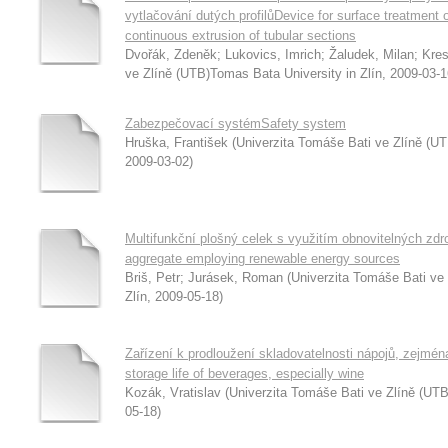
vytlačování dutých profilůDevice for surface treatment 
continuous extrusion of tubular sections
Dvořák, Zdeněk
;
Lukovics, Imrich
;
Žaludek, Milan
;
Kres
ve Zlíně (UTB)Tomas Bata University in Zlín
,
2009-03-1
Zabezpečovací systémSafety system
Hruška, František
(
Univerzita Tomáše Bati ve Zlíně (UT
2009-03-02
)
Multifunkční plošný celek s využitím obnovitelných zdro
aggregate employing renewable energy sources
Briš, Petr
;
Jurásek, Roman
(
Univerzita Tomáše Bati ve
Zlín
,
2009-05-18
)
Zařízení k prodloužení skladovatelnosti nápojů, zejmén
storage life of beverages, especially wine
Kozák, Vratislav
(
Univerzita Tomáše Bati ve Zlíně (UTB
05-18
)