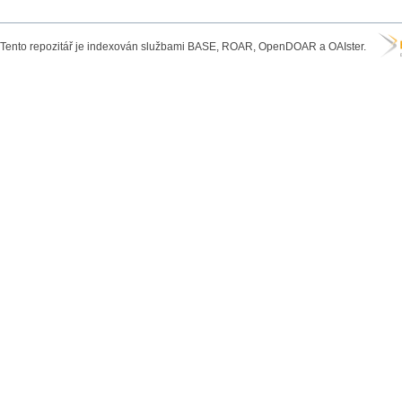
Tento repozitář je indexován službami BASE, ROAR, OpenDOAR a OAIster.