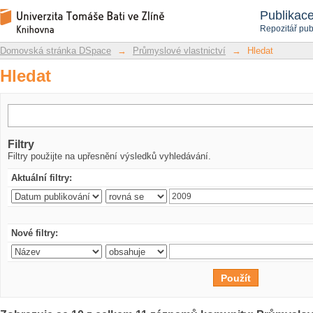
Hledat
Repozitář DSpace/Manakin
Publikac
Repozitář pub
Domovská stránka DSpace
→
Průmyslové vlastnictví
→
Hledat
Hledat
Filtry
Filtry použijte na upřesnění výsledků vyhledávání.
Aktuální filtry:
Nové filtry: