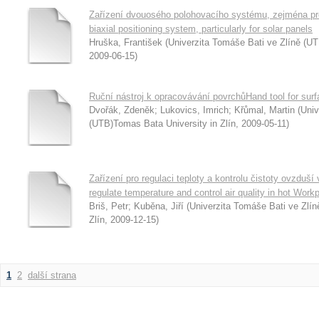
Zařízení dvouosého polohovacího systému, zejména pro
biaxial positioning system, particularly for solar panels
Hruška, František
(
Univerzita Tomáše Bati ve Zlíně (UT
2009-06-15
)
Ruční nástroj k opracovávání povrchůHand tool for surf
Dvořák, Zdeněk
;
Lukovics, Imrich
;
Křůmal, Martin
(
Univ
(UTB)Tomas Bata University in Zlín
,
2009-05-11
)
Zařízení pro regulaci teploty a kontrolu čistoty ovzduš
regulate temperature and control air quality in hot Work
Briš, Petr
;
Kuběna, Jiří
(
Univerzita Tomáše Bati ve Zlín
Zlín
,
2009-12-15
)
1
2
další strana