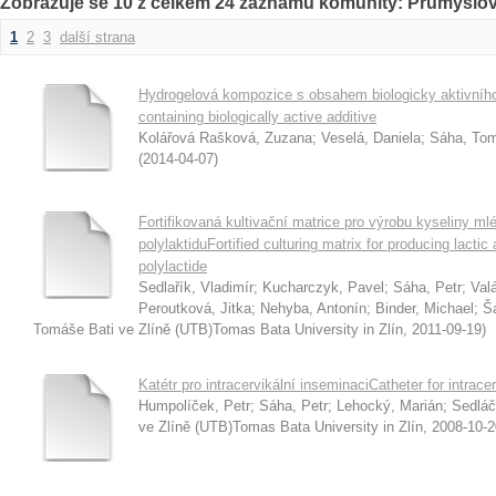
Zobrazuje se 10 z celkem 24 záznamů komunity: Průmyslové
1
2
3
další strana
Hydrogelová kompozice s obsahem biologicky aktivního
containing biologically active additive
Kolářová Rašková, Zuzana
;
Veselá, Daniela
;
Sáha, To
(
2014-04-07
)
Fortifikovaná kultivační matrice pro výrobu kyseliny 
polylaktiduFortified culturing matrix for producing lacti
polylactide
Sedlařík, Vladimír
;
Kucharczyk, Pavel
;
Sáha, Petr
;
Val
Peroutková, Jitka
;
Nehyba, Antonín
;
Binder, Michael
;
Š
Tomáše Bati ve Zlíně (UTB)Tomas Bata University in Zlín
,
2011-09-19
)
Katétr pro intracervikální inseminaciCatheter for intrace
Humpolíček, Petr
;
Sáha, Petr
;
Lehocký, Marián
;
Sedlá
ve Zlíně (UTB)Tomas Bata University in Zlín
,
2008-10-2