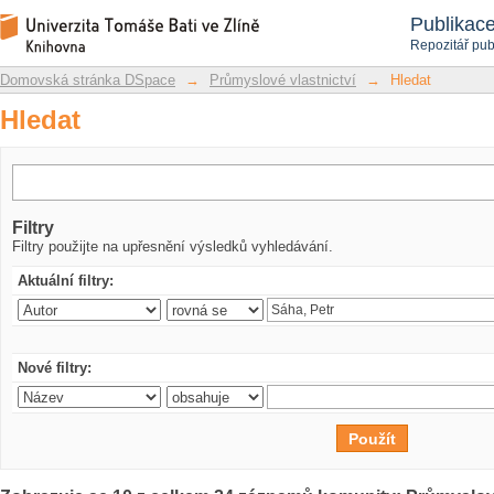
Hledat
Repozitář DSpace/Manakin
Publikac
Repozitář pub
Domovská stránka DSpace
→
Průmyslové vlastnictví
→
Hledat
Hledat
Filtry
Filtry použijte na upřesnění výsledků vyhledávání.
Aktuální filtry:
Nové filtry: