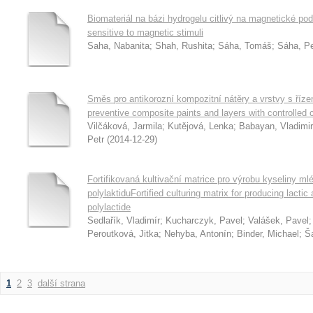
Biomateriál na bázi hydrogelu citlivý na magnetické po
sensitive to magnetic stimuli
Saha, Nabanita
;
Shah, Rushita
;
Sáha, Tomáš
;
Sáha, Pe
Směs pro antikorozní kompozitní nátěry a vrstvy s řízen
preventive composite paints and layers with controlled 
Vilčáková, Jarmila
;
Kutějová, Lenka
;
Babayan, Vladimir
Petr
(
2014-12-29
)
Fortifikovaná kultivační matrice pro výrobu kyseliny 
polylaktiduFortified culturing matrix for producing lacti
polylactide
Sedlařík, Vladimír
;
Kucharczyk, Pavel
;
Valášek, Pavel
Peroutková, Jitka
;
Nehyba, Antonín
;
Binder, Michael
;
Š
1
2
3
další strana