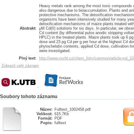
Heavy metals rank among the most toxic compounds oc
also dangerous due to bioaccumulation. Plants and a
protective mechanisms. The detoxification mechanisms
organisms have been intensively studied for many year
detoxification mechanisms of maize plants treated wit
Abstrakt:
μM Cd(II) solutions for six days. In particular, we obs
Cd content (by differential pulse anodic stripping volt
HPLC) in the treated plants. Maize plants took up 6 pg
dose and 23 pg Cd per g per hour at the highest Cd dos
phytochelatin contents, applied Cd dose, cultivation t
were investigated.
Plný text:
http://www.vscht.cz/chem_listy/common/article-vol_1
Zobrazit celý záznam
Soubory tohoto záznamu
Název:
Fulltext_1002458.pdf
Velikost:
615.7Kb
Formát:
PDF
Popis:
fulltext