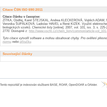
Citace ČSN ISO 690:2011
Citace článku v časopise:
ZÍTKA, Ondřej, Karel STEJSKAL, Andrea KLECKEROVÁ, Vojtěch ADAM,
Veronika ŠUPÁLKOVÁ, Ladislav HAVEL a René KIZEK. Využití elektrochem
biologických vzorků.
Chemické listy
[online]. 2007, vol. 101, iss. 3, s. 225
2770. Dostupné z:
http://www.vscht.cz/chem_listy/common/article-vol_101
Tyto citace vytvořil software a mohou obsahovat chyby. Pro ověření přesnos
normu
nebo
příručku
.
Související články
Tento repozitář je indexován službami BASE, ROAR, OpenDOAR a OAIster.