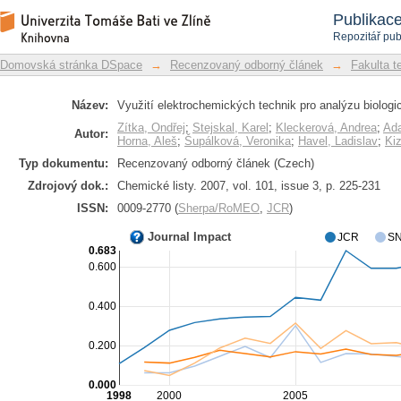
Využití elektrochemických technik pro
Repozitář DSpace/Manakin
Publikac
Repozitář pub
Domovská stránka DSpace
→
Recenzovaný odborný článek
→
Fakulta t
Název:
Využití elektrochemických technik pro analýzu biolog
Zítka, Ondřej
;
Stejskal, Karel
;
Kleckerová, Andrea
;
Ada
Autor:
Horna, Aleš
;
Šupálková, Veronika
;
Havel, Ladislav
;
Ki
Typ dokumentu:
Recenzovaný odborný článek (Czech)
Zdrojový dok.:
Chemické listy. 2007, vol. 101, issue 3, p. 225-231
ISSN:
0009-2770 (
Sherpa/RoMEO
,
JCR
)
Journal Impact
JCR
SN
0.683
0.600
0.400
0.200
0.000
1998
2000
2005