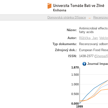
Antimicrobial effect
Repozitář DSpace/Manakin
glycidol with fatty ac
Domovská stránka DSpace
→
Recenzova
Antimicrobial effects
Název:
fatty acids
Autor:
Růžička, Jan
;
Velclo
Typ dokumentu:
Recenzovaný odborný
Zdrojový dok.:
European Food Resea
ISSN:
1438-2377 (
Sherpa
Journal Impa
1.870
1.500
1.000
0.500
0.000
1999