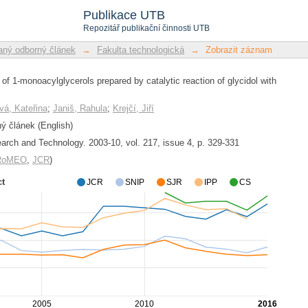
s of 1-monoacylglycerols prepared by 
Publikace UTB
ids
Repozitář publikační činnosti UTB
ný odborný článek
→
Fakulta technologická
→
Zobrazit záznam
 of 1-monoacylglycerols prepared by catalytic reaction of glycidol with
vá, Kateřina
;
Janiš, Rahula
;
Krejčí, Jiří
 článek (English)
rch and Technology. 2003-10, vol. 217, issue 4, p. 329-331
/RoMEO
,
JCR
)
ct
JCR
SNIP
SJR
IPP
CS
2005
2010
2016