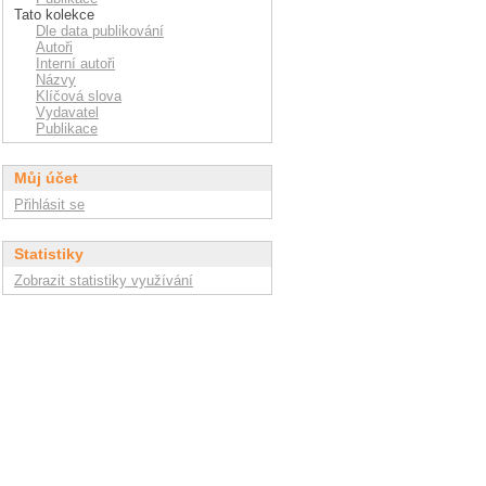
Tato kolekce
Dle data publikování
Autoři
Interní autoři
Názvy
Klíčová slova
Vydavatel
Publikace
Můj účet
Přihlásit se
Statistiky
Zobrazit statistiky využívání