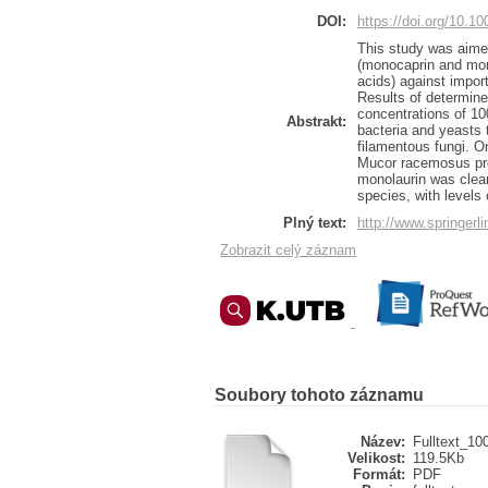
DOI:
https://doi.org/10.1
This study was aimed
(monocaprin and mono
acids) against impor
Results of determine
concentrations of 10
Abstrakt:
bacteria and yeasts 
filamentous fungi. O
Mucor racemosus pro
monolaurin was clear
species, with levels
Plný text:
http://www.springer
Zobrazit celý záznam
Soubory tohoto záznamu
Název:
Fulltext_10
Velikost:
119.5Kb
Formát:
PDF