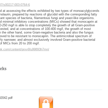
007/s00217-003-0764-6
 at assessing the effects exhibited by two types of monoacylglycerols
laurin, prepared by reactions of glycidol with the corresponding fatty
tant species of bacteria, filamentous fungi and yeast-like organisms.
d minimal inhibitory concentrations (MICs) showed that monocaprin at
0-250 mg/l is able to stop completely the growth of all Gram-positive
tested, and at concentrations of 100-400 mg/l, the growth of most
n the other hand, some Gram-negative bacteria and also the fungus
ved to be resistant to monocaprin. The antimicrobial spectrum of
ly narrower, and almost exclusively involved Gram-positive bacterial
 of MICs from 20 to 200 mg/l.
link.com/content/prxv6fu99893h7mn/
02042.pdf