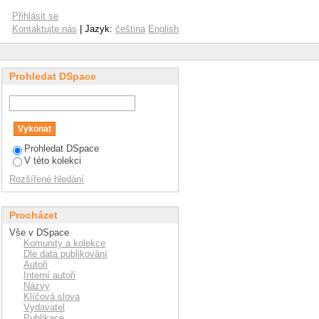
catalytic reaction of
Přihlásit se
Kontaktujte nás
| Jazyk:
čeština
English
Prohledat DSpace
Prohledat DSpace
V této kolekci
Rozšířené hledání
Procházet
Vše v DSpace
Komunity a kolekce
Dle data publikování
Autoři
Interní autoři
Názvy
Klíčová slova
Vydavatel
Publikace