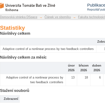
Statistiky
Repozitář DSpace/Manakin
Publikac
Repozitář pub
Domovská stránka DSpace
→
Článek ve sborníku
→
Fakulta technologic
Statistiky
Návštěvy celkem
Zobr
Adaptive control of a nonlinear process by two feedback controllers
Návštěvy celkem za měsíc
únor
březen
duben
2026
2026
2026
Adaptive control of a nonlinear process by
13
18
6
two feedback controllers
Stažení souborů
Zobrazení