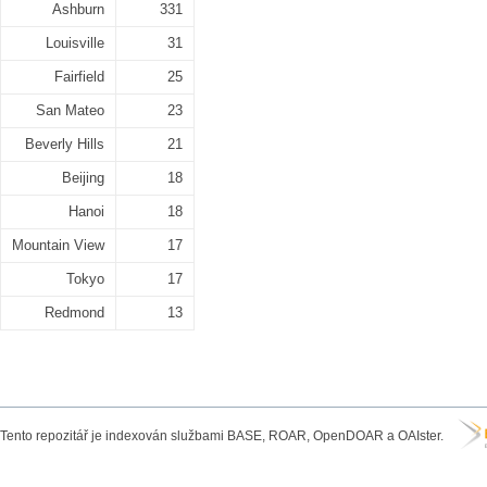
Ashburn
331
Louisville
31
Fairfield
25
San Mateo
23
Beverly Hills
21
Beijing
18
Hanoi
18
Mountain View
17
Tokyo
17
Redmond
13
Tento repozitář je indexován službami BASE, ROAR, OpenDOAR a OAIster.