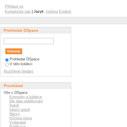
Přihlásit se
Kontaktujte nás
| Jazyk:
čeština
English
Prohledat DSpace
Prohledat DSpace
V této kolekci
Rozšířené hledání
Procházet
Vše v DSpace
Komunity a kolekce
Dle data publikování
Autoři
Interní autoři
Názvy
Klíčová slova
Vydavatel
Publikace