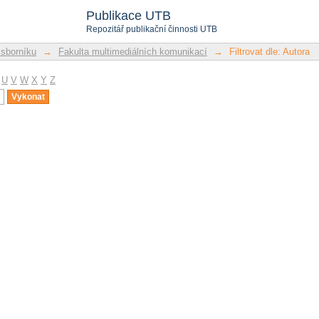
Publikace UTB
Repozitář publikační činnosti UTB
 sborníku
→
Fakulta multimediálních komunikací
→
Filtrovat dle: Autora
U
V
W
X
Y
Z