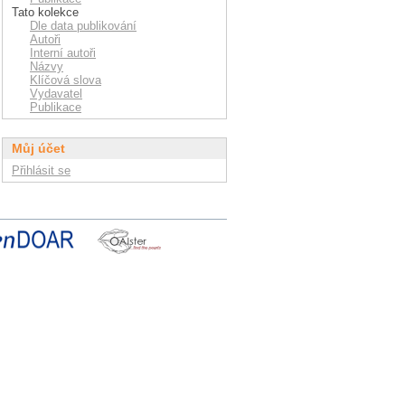
Tato kolekce
Dle data publikování
Autoři
Interní autoři
Názvy
Klíčová slova
Vydavatel
Publikace
Můj účet
Přihlásit se